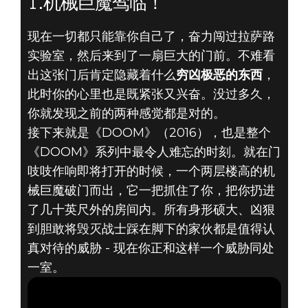
1.机械巨魔驾临！
现在一切都只能靠你自己了，奋力闯过拉萨路
实验室，然后来到了一扇巨大的门前。不难看
出这张门后肯定隐藏着什么
穷凶极恶的东西
，
DOOM® Eternal
此时你的心里也是既紧张又兴奋。没过多久，
2019年9月30日
你就发现之前的两种感觉都是对的。
《DOOM》5大难
接下来就是《DOOM》（2016），也是整个
《DOOM》系列中最令人难忘的时刻。就在门
忘时刻 - #1：机
吱吱作响即将打开的时候，一个两层楼高的机
械巨魔破门而出，它一把抓住了你，把你扔进
械巨魔驾临！
了几十英尺外的房间内。所有身形硕大、凶狠
到胆敢将毁灭战士踩在脚下的家伙都是值得认
真对待的威胁 - 现在你正和这样一个威胁同处
一室。