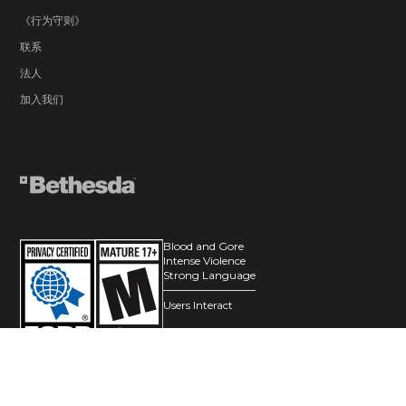
《行为守则》
联系
法人
加入我们
Blood and Gore
Intense Violence
Strong Language
Users Interact
© 2026 ZeniMax Media Inc. All Rights Reserved.