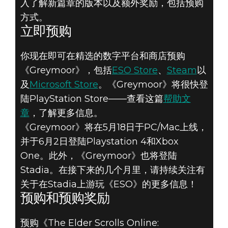
入了解新篇章的版本以及额外奖励，包括预购
方式。
《THE ELDER
立即预购
SCROLLS
你现在即可在精选的数字平台和商店预购
ONLINE:
《Greymoor》，包括
ESO Store
、
Steam
以
及
Microsoft Store
。《Greymoor》将很快登
GREYMOOR》版
陆PlayStation Store——查看这篇
帮助文
章
，了解更多信息。
本介绍和预购奖
《Greymoor》将在5月18日于PC/Mac上线，
并于6月2日登陆Playstation 4和Xbox
励
One。此外，《Greymoor》也将登陆
Stadia。在接下来的几个月里，请持续关注有
关于在Stadia上游玩《ESO》的更多信息！
预购和预购奖励
预购《The Elder Scrolls Online: