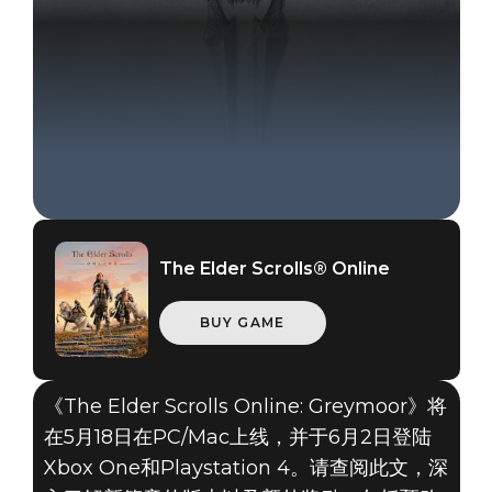
The Elder Scrolls® Online
BUY GAME
《The Elder Scrolls Online: Greymoor》将
在5月18日在PC/Mac上线，并于6月2日登陆
The Elder Scrolls Online
Xbox One和Playstation 4。请查阅此文，深
2020年1月16日