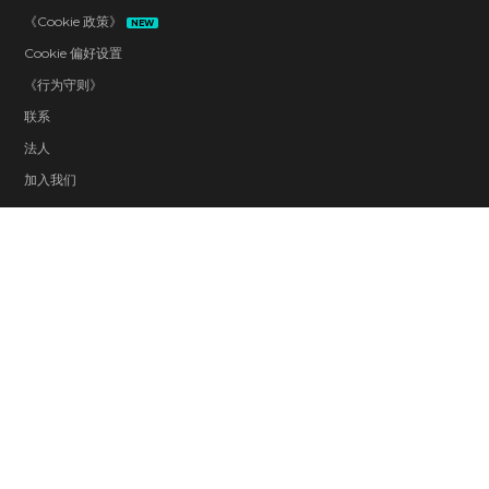
《Cookie 政策》
NEW
Cookie 偏好设置
《行为守则》
联系
法人
加入我们
Violence
Blood and Gore
Sexual Themes
Use of Alcohol
In-Game Purchases (Includes Random
Items)
Users Interact