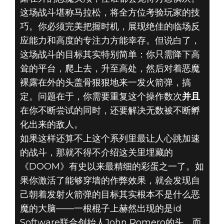
这场战斗堪称马拉松，将全方位考验玩家的技
巧。你必须完美把握时机，展现绝佳的临场反
应能力和高度的专注力方能幸存。但说白了，
这场战斗的目标其实特别简单：你只需降下高
耸的平台，爬上去，升至高处，然后对着恶魔
裸露在外的头盖骨狠狠地来一发火箭弹，搞
定。问题在于，你需要重复这个操作数次
并且
在你不断尝试的同时，还要解决无数被不断孵
化出来的敌人。
如果这样还算不上这个系列里最让人心跳加速
的战斗，那就不得不介绍这关里埋藏的
《DOOM》有史以来最精细的彩蛋之一了。如
果你激活了能够穿墙的作弊效果，就会发现自
己朝着发射火箭弹的目标其实根本不是什么恶
魔的大脑——一根棍子上赫然出现的是id
Software联合创始人John Romero的头。而