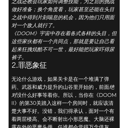
之战还教会玩家如何调整技能，为之后的挑战
做好准备；换个角度看，玩家甚至还能在头目
之战中得到片刻喘息的机会，因为他们只用面
对一个敌人就行了。
DOOM® Eternal
《DOOM》宇宙中存在着各式各样的头目，但
2019年8月10日
这些家伙都有一个共同点，那就是要让自己看
起来狂拽炫酷不可一世，最好能把玩家吓得尿
《DOOM》5大头
裤子。
2.罪恶象征
目 - #2：罪恶象
无论什么游戏，如果关卡是在一个堆满了弹
征
药、武器和威力提升的山谷里开始的，前面
绝
对
没什么好事等着你。所以，当你在《DOOM
II》的第30关踏入这样一个房间时，就应该清
楚大事不好。没错，我们得承认，面对一个有
着两层楼高、会不断射出小形恶魔、大脑还裸
露在外的恶魔头颅，任谁都会觉得万念俱灰。