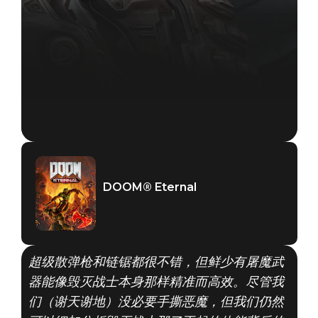
DOOM® Eternal
超级散弹枪和链锯都很不错，但鲜少有屠魔武
器能像毁灭战士本身那样精准而高效。尽管我
们（谢天谢地）没必要手撕恶魔，但我们仍然