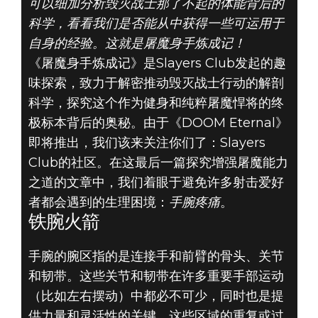
可以细加分析毁灭战士那了不起的体能背后的
科学，看看我们是否能从中获得一些可运用于
自身的经验。这就是屠魔身手炼成记！
《屠魔身手炼成记》是Slayers Club发起的趣
DOOM® Eternal
味探索，致力于解密推动毁灭战士行动的解剖
2020年3月16日
科学，探究这个作为健身和纯粹屠魔悍将的终
极标本背后的奥秘。由于《DOOM Eternal》
屠魔身手炼成记
即将推出，我们该来关注你们了：Slayers
Club的社区。在这最后一篇探究增强屠魔能力
#8：有铁腕才能
之道的文章中，我们着眼于避免许多射击爱好
轻松屠魔
者都会遇到的生理困境：
手腕疼痛
。
铁腕火箭
手腕的腕区指的是连接手和前臂的骨头、关节
和韧带。这些关节和韧带在许多重要手部运动
（比如左右摆动）中都必不可少，同时也是提
供力量和灵活性的关键。这些区域的重复或过