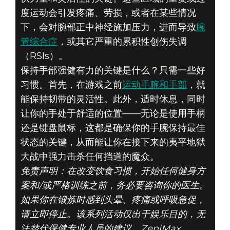
度运动会引发疼痛、劳损，或者在某些情况
下，会对腕部正中神经施加压力，进而导致
腕
管综合症
，或其它严重的累积性创伤失调
（RSIs）。
保持手部强健有力的关键是什么？只需一些好
习惯。首先，在游戏之前
运动手腕和手部
，就
能保持韧带的灵活性。此外，适时休息，同时
让你的手处于舒适的位置——无论是使用手柄
还是键盘鼠标，这都是确保你的手腕保持最佳
状态的关键，从而能让你在接下来的夷平地狱
大战中强力击杀任何挡道的魔众。
免责声明：在改变饮食习惯，开始任何健身方
案和/或严格训练之前，务必要咨询你的医生。
如果你在锻炼时感到头晕、疼痛或呼吸急促，
请立即停止。该系列活动仅出于娱乐目的，无
法替代保健专业人员的建议。ZeniMax