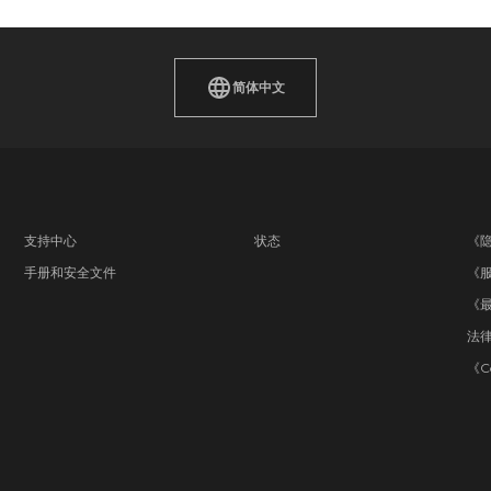
简体中文
支持中心
状态
《
手册和安全文件
《
《
法
《C