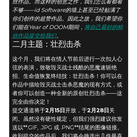
丝作品。而这样的创意之作，我们怎么看都看
不够——id Software的墙上甚至已经贴满了
你们创作的超赞作品。因此之故，我们希望你
DOOM® Eternal
们能在Year of DOOM期间，
将自己最好的粉
2020年2月01日
丝作品提交给我们
。
提交你的
二月主题：壮烈击杀
《DOOM》粉丝
这个月，我们将在情人节前后进行一次扣人心
弦的表演，致敬毁灭战士残酷的恶魔速斩绝
作品 - 二月主
招、生命值恢复终结技：壮烈击杀！你可以在
作品中描绘毁灭战士击杀恶魔的现有方式，或
题：壮烈击杀
者你可以创造一种全新的原创壮烈击杀——这
完全由你决定！
提交通道将于
2月15日
开放，于
2月28日
关
闭。虽然没有硬性规定，但我们强烈建议你发
送以**.GIF, .JPG 或 .PNG**结尾的图像链接。
收到提交的作品后，我们将会挑选出几件最喜