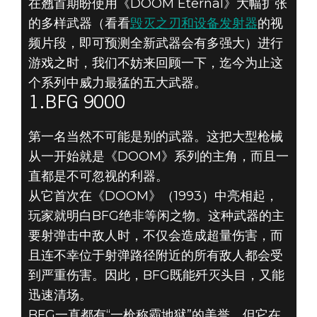
在翘首期盼使用《DOOM Eternal》大幅扩张
的多样武器（看看
毁灭之刃和设备发射器
的视
频片段，即可预测全新武器会有多强大）进行
游戏之时，我们不妨来回顾一下，迄今为止这
个系列中威力最猛的五大武器。
1.BFG 9000
DOOM® Eternal
2019年6月07日
第一名当然不可能是别的武器。这把大型枪械
从一开始就是《DOOM》系列的主角，而且一
《DOOM》5大武
直都是不可忽视的利器。
从它首次在《DOOM》（1993）中亮相起，
器 - 1.BFG 9000
玩家就明白BFG绝非等闲之物。这种武器的主
要射弹击中敌人时，不仅会造成超量伤害，而
且连不幸位于射弹路径附近的所有敌人都会受
到严重伤害。因此，BFG既能歼灭头目，又能
迅速清场。
BFG一直都有“一枪称霸地狱”的美誉，但它在