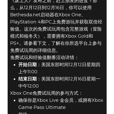
《废土人》发布之前，赶上朋友的进度？那
么，从12月12日到12月16日，你可以使用
Bethesda.net启动器在Xbox One、
Fallout 76
PlayStation 4和PC上免费游玩并获取双倍经
2019年12月12日
验值。这次的免费试玩周包含完整游戏（冒险
《FALLOUT
模式和核冬天），需要拥有Xbox Gold和
PS+。请参看下文，了解在你所选平台上参与
76》：全平台免
免费试玩周的详细信息。
免费试玩和经验值翻番活动详情：
费试玩和经验值
开始日期
：美国东部时间12月12日星期四
翻番周
上午11:00
结束日期
：美国东部时间12月16日星期一
中午12:00
Xbox One免费试玩周的参与方式：
确保你是Xbox Live 金会员，或拥有Xbox
Game Pass Ultimate