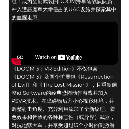
组：成为全副武装的DOOM海军陆战队队员，
DOOM 3
冲入遭恶魔军大举侵占的UAC设施并探索其中
2021年3月04日
的血腥走廊。
在PLAYSTATION
VR上游玩
《DOOM 3：VR
EDITION》，重
《DOOM 3：VR Edition》不仅包含
《DOOM 3》及两个扩展包《Resurrection
现恐怖体验
of Evil》和《The Lost Mission》，且重新调
整id Software的经典恐怖动作游戏并加入
PSVR技术。在障碍物后方小心视察环境，并
调整射击角度。充分利用添加了全新纹理、着
色效果和音效的各种标志性（或异界）武器，
对抗地狱大军，并享受超过15个小时的刺激游