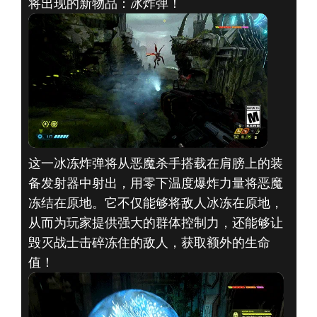
将出现的新物品：冰炸弹！
DOOM® Eternal
2019年10月25日
毁灭战士的最新
武器将让恶魔不
寒而栗、一命呜
这一冰冻炸弹将从恶魔杀手搭载在肩膀上的装
备发射器中射出，用零下温度爆炸力量将恶魔
呼
冻结在原地。它不仅能够将敌人冰冻在原地，
从而为玩家提供强大的群体控制力，还能够让
毁灭战士击碎冻住的敌人，获取额外的生命
值！