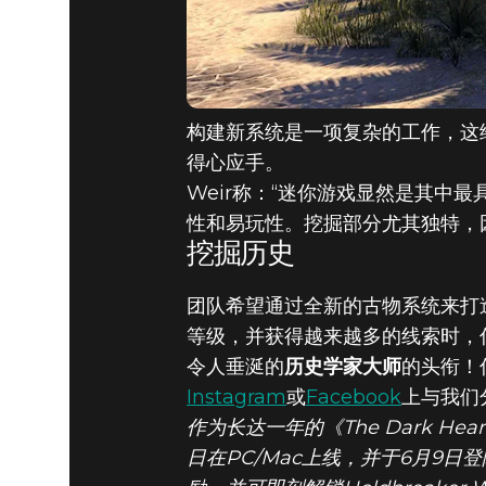
构建新系统是一项复杂的工作，这
得心应手。
Weir称：“迷你游戏显然是其
性和易玩性。挖掘部分尤其独特，
挖掘历史
团队希望通过全新的古物系统来打
等级，并获得越来越多的线索时，
令人垂涎的
历史学家大师
的头衔！
Instagram
或
Facebook
上与我们
作为长达一年的《The Dark Heart 
日在PC/Mac上线，并于6月9日登陆Xb