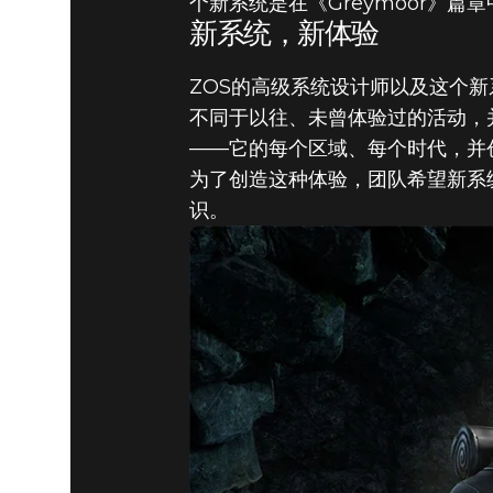
个新系统是在《Greymoor》篇
新系统，新体验
The Elder Scrolls Online
2020年4月29日
ZOS的高级系统设计师以及这个新系
使用全新
不同于以往、未曾体验过的活动，
——它的每个区域、每个时代，并
大陆的历
为了创造这种体验，团队希望新系
识。