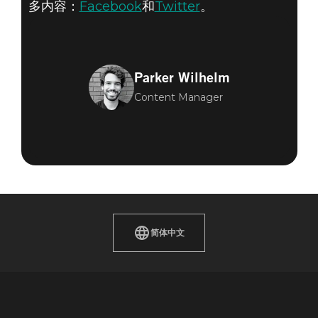
多内容：
Facebook
和
Twitter
。
Parker Wilhelm
Content Manager
简体中文