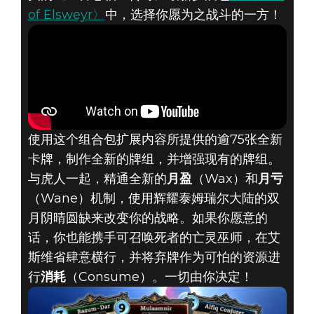
of Elsweyr〉
中，选择你愿为之战斗的一方！
The Elder Scrolls: Legends
2019年6月27日
〈MOONS OF
ELSWEYR〉的双
使用这个组合包扩展内容所提供的逾75张全新
卡牌，制作全新的牌组，并增强现有的牌组。
月已经升起，现
与虎人一起，精通全新的
月盈
（Wax）和
月亏
在即可畅玩！
（Wane）机制，使用辉耀泰姆瑞尔大陆的双
月阴晴圆缺来改变你的战略。如果你愿意的
话，你也能携手可召唤死者的亡灵巫师，在艾
斯维省肆意横行，并将弃牌作为可怕的资源进
行
消耗
（Consume）。一切由你决定！