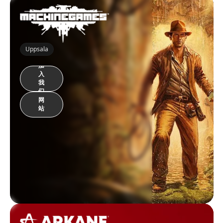
Uppsala
加
入
我
们
网
站