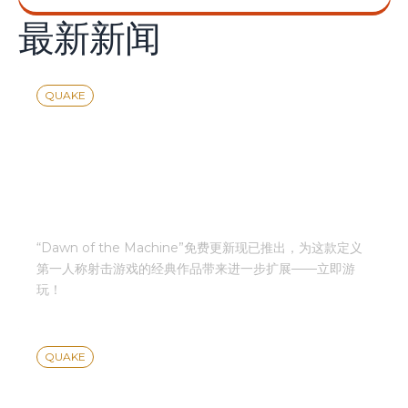
最新新闻
最新新闻
QUAKE
MACHINEGAMES携手ID
SOFTWARE推出新章节，
共同庆祝《QUAKE™》30
周年。
“Dawn of the Machine”免费更新现已推出，为这款定义
第一人称射击游戏的经典作品带来进一步扩展——立即游
玩！
QUAKE
ALL THE NEWS FROM