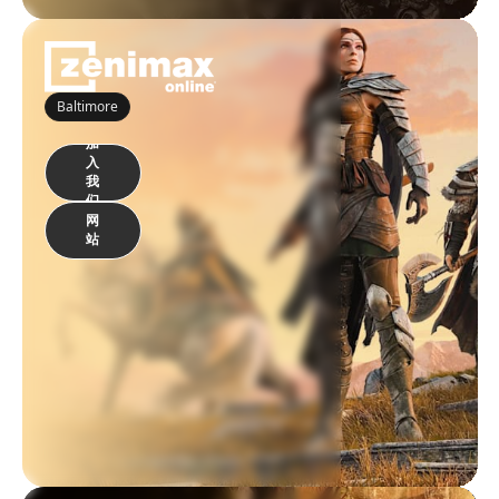
Baltimore
加
入
我
们
网
站