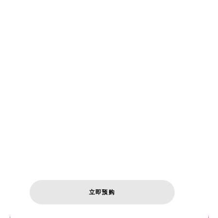
版》即将在八
月11日于
NINTENDO
SWITCH 2发
售
《上古卷轴IV：湮灭重制版》即将在八月11
日于Nintendo Switch 2发售，同步推出
数字版与实体版，随时随地探索西罗帝
尔。
立即预购