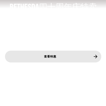
BETHESDA四十周年庆特卖
纵享Bethesda四十周年优惠价，入手最新、最好玩的作
品。*
*限时提供。详情请见零售商网站。优惠内容可能有所不同
或变动。
查看特惠
《上古卷轴
IV：湮灭重制