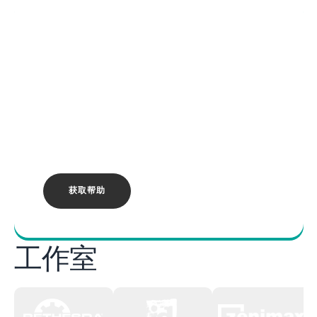
BETHESDA客户
支持
Need help with a Bethesda game or
service? Find solutions in the Bethesda
Support portal.
获取帮助
工作室
工作室