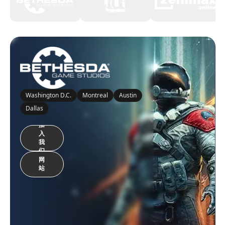
Washington D.C.
Montreal
Austin
Dallas
加
入
我
们
网
站