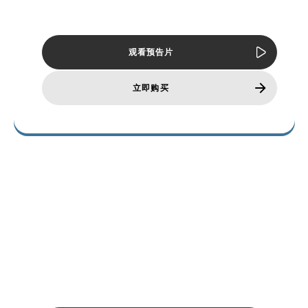
展包中冲出冰封地狱。
观看预告片
立即购买
A NOTE FROM
BETHESDA
GAME
STUDIOS