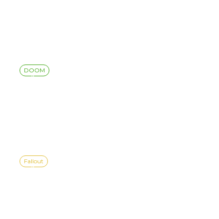
版》即将在八月11日于
NINTENDO SWITCH 2发售
DOOM
《DOOM: THE DARK AGES
| REVELATIONS》更新 4 发
布公告
Fallout
《FALLOUT 76》初、中、
高级事件指南