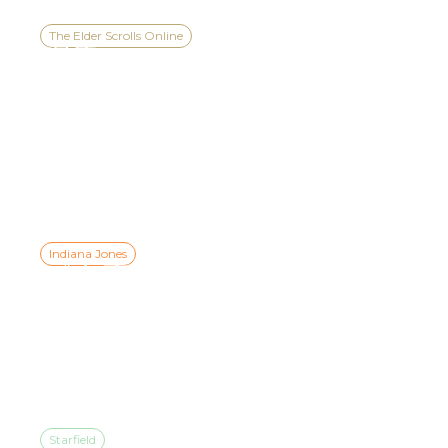
The Elder Scrolls Online
观看2026年XBOX游戏展示
会预告片，提前了解《上
古卷轴OL》第一季的精彩
内容
Indiana Jones
《夺宝奇兵：古老之圈
™》现已登陆NINTENDO
SWITCH™ 2
Starfield