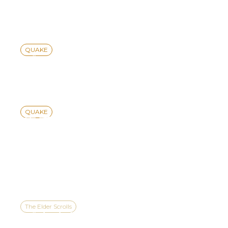
QUAKECON 2026
QUAKE
《QUAKE》– 30周年更新
QUAKE
幕后揭秘：《QUAKE™》
“DAWN OF THE MACHINE”
的制作过程
The Elder Scrolls
《上古卷轴IV：湮灭重制