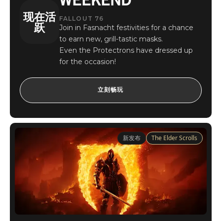
现在活
FALLOUT 76
跃
Join in Fasnacht festivities for a chance
to earn new, grill-tastic masks.
Even the Protectrons have dressed up
for the occasion!
立刻畅玩
新发布
The Elder Scrolls