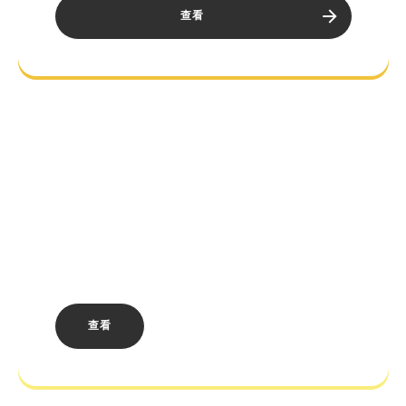
查看
BETHESDA客户
支持
Creations and mods, Discord channels,
and more! Your Bethesda Community
resources all in one place.
查看