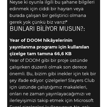
Neyse ki oyunla ilgili bu şahane bilgileri
edinmek için ciddi bir hayran veya
BUNLARI
burada çalışan bir geliştirici olmana
BILIYOR
gerek yok çünkü biz varız!*
BUNLARI BİLİYOR MUSUN?:
MUSUN? DOSYA
Year of DOOM hikâyelerinin
BOYUTUNDAN
yayınlanma programı için kullanılan
çizelge tam tamına 66,6 KB
BAŞLAYAN
Year of DOOM gibi bir proje üstünde
KÖTÜLÜK
çalışırken düzenli olmak son derece
önemli. Bu, bizim gibi inekler için tek bir
şey ifade ediyor: çizelgeler! Slayers Club
için üstünde çalıştığımız makaleleri,
onları ne zaman yayınlayacağımızı ve
ilerleyişimizi takip etmek için Microsoft