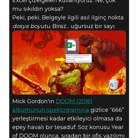
Excel çizelgeleri kullanıyoruz. Ne, çok
mu sıkıldın yoksa?
Peki, peki. Belgeyle ilgili asıl ilginç nokta
dosya boyutu
. Biraz... uğursuz bir sayı.
Mick Gordon'ın
DOOM (2016)
albümünün spektogramına
gizlice “666”
yerleştirmesi kadar etkileyici olmasa da
epey havalı bir tesadüf. Söz konusu Year
of DOOM olunca, sıradan bir ofis yazılımı