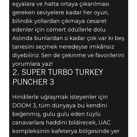
eşyalara ve hatta ortaya çıkarılması
DOOM'UN
gereken seviyelere kadar her oyun,
bilindik yollardan çıkmaya cesaret
BAŞLICA 5
edenler için cömert ödüllerle dolu.
Aslında bunlardan o kadar çok var ki beş
SIRRI - 2.
tanesini seçmek neredeyse imkânsız
diyebiliriz. Sen de çekinme ve favorilerini
SUPER TURBO
yorumlara yaz!
TURKEY
2. SUPER TURBO TURKEY
PUNCHER 3
PUNCHER 3
Hindilerle uğraşmak isteyenler için
DOOM 3, tüm dünyaya bu kendini
beğenmiş, gulu gulu eden tüylü
canavarlara haddini bildirecek, UAC
kompleksinin kafeterya bölgesinde yer