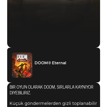
DOOM® Eternal
BIR OYUN OLARAK DOOM, SIRLARLA KAYNIYOR
DIYEBILIRIZ.
DOOM® Eternal
Küçük göndermelerden gizli toplanabilir
21 Mayıs 2019