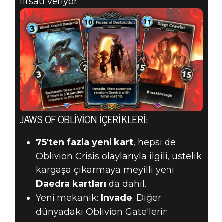
fırsatı veriyor.
JAWS OF OBLIVION IÇERIKLERI:
75'ten fazla yeni kart
, hepsi de
Oblivion Crisis olaylarıyla ilgili, üstelik
kargaşa çıkarmaya meyilli yeni
Daedra kartları
da dahil.
Yeni mekanik:
Invade
. Diğer
dünyadaki Oblivion Gate'lerin