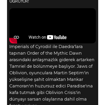
UĞRUYOR!
THE ELDER
SCROLLS:
LEGENDS -
JAWS OF
Imperials of Cyrodiil ile Daedra'lara
tapınan Order of the Mythic Dawn
OBLIVION
arasındaki anlaşmazlık giderek artarken
DUYURUSU!
Tamriel de bölünmeye başlıyor. Jaws of
Oblivion, oyunculara Martin Septim'in
yükselişine şahit olmaktan Mankar
Camoran'ın huzursuz edici Paradise'ına
kafa tutmak gibi Oblivion Crisis'in
dünyayı sarsan olaylarına dahil olma