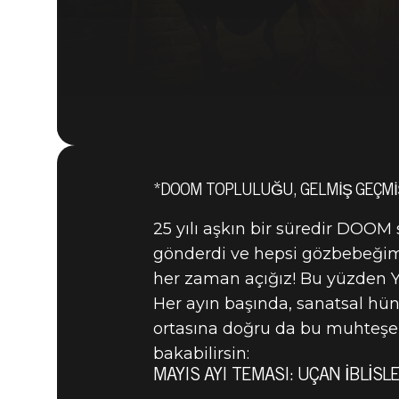
*DOOM TOPLULUĞU, GELMIŞ GEÇMIŞ
25 yılı aşkın bir süredir DOOM
gönderdi ve hepsi gözbebeğimiz
her zaman açığız! Bu yüzden
Her ayın başında, sanatsal hün
ortasına doğru da bu muhteşem
bakabilirsin:
DOOM® Eternal
08 Mayıs 2019
MAYIS AYI TEMASI: UÇAN İBLISL