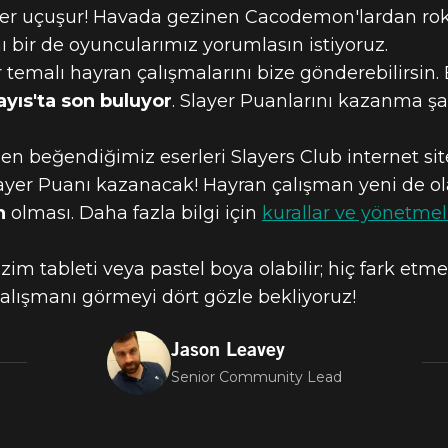
RAN ÇALIŞMA
sler uçuşur! Havada gezinen Cacodemon'lardan rok
 bir de oyuncularımız yorumlasın istiyoruz.
r temalı hayran çalışmalarını bize gönderebilirsin.
MAYIS AYI TE
ayıs'ta son buluyor
. Slayer Puanlarını kazanma şan
SLER!
 en beğendiğimiz eserleri Slayers Club internet si
Slayer Puanı kazanacak! Hayran çalışman yeni de ola
n
olması. Daha fazla bilgi için
kurallar ve yönetmel
 çizim tableti veya pastel boya olabilir; hiç fark e
lışmanı görmeyi dört gözle bekliyoruz!
Jason Leavey
Senior Community Lead