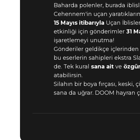
DOOM HAY
Baharda polenler, burada ibli
Cehennem'in uçan yaratıklarını
15 Mayıs itibarıyla
Uçan İblisle
GÖNDER - 
etkinliği için gönderimler
31 M
işaretlemeyi unutma!
UÇAN İBLI
Gönderiler geldikçe içlerinden
bu eserlerin sahipleri ekstra 
de. Tek kural
sana ait
ve
özgü
atabilirsin.
Silahın bir boya fırçası, keski,
sana da uğrar. DOOM hayran ça