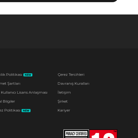
ilik Politikası
Çerez Tercihleri
NEW
met Şartları
Davranış Kuralları
 Kullanıcı Lisans Anlaşması
İletişim
l Bilgiler
Şirket
z Politikası
Kariyer
NEW