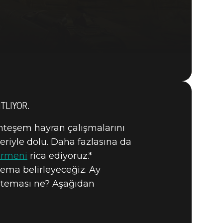
TLIYOR.
DOOM® Eternal
uhteşem hayran çalışmalarını
eriyle dolu. Daha fazlasına da
dermeni
rica ediyoruz.*
tema belirleyeceğiz. Ay
n teması ne? Aşağıdan