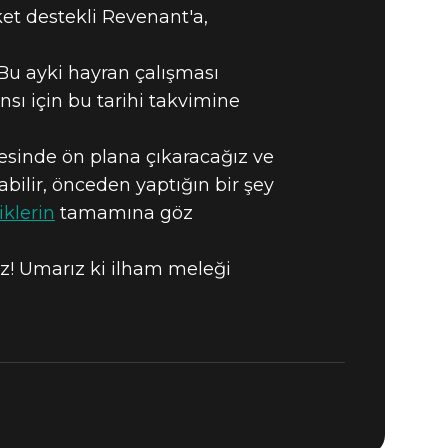
NI
et destekli Revenant'a,
 Bu ayki hayran çalışması
MASI:
sı için bu tarihi takvimine
tesinde ön plana çıkaracağız ve
bilir, önceden yaptığın bir şey
iklerin
tamamına göz
tmez! Umarız ki ilham meleği