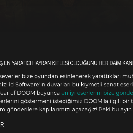
 EN YARATICI HAYRAN KITLESI OLDUĞUNU HER DAIM KANI
 severler bize oyundan esinlenerek yarattıkları m
! id Software'in duvarları bu kıymetli sanat eserl
 Year of DOOM boyunca
en iyi eserlerini bize gön
erlerini göstermeni istediğimiz DOOM'la ilgili bir 
 gönderilere kapılarımızı açacağız! Peki bu ayı
ER