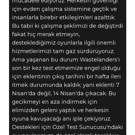
mücadele ediyoruz. Herkesin güvenliği
için evden çalışma sistemine geçtik ve
insanlarla birebir etkileşimleri azalttık.
Bu tabii ki çalışma şeklimizi de değiştirdi
Fallout 76
fakat hiç merak etmeyin,
26 Mart 2020
desteklediğimiz oyunlarla ilgili önemli
hizmetlerimizi tam gaz sürdürüyoruz.
WASTELANDERS'I
Ama yaşanan bu durum Wastelanders'ı
son bir kez test etmemize engel olduğu
ÇIKIŞIYLA İLGILI
için eklentinin çıkış tarihini bir hafta ileri
GELIŞME
itmek durumunda kaldık; yani eklenti 7
Nisan'da değil, 14 Nisan'da çıkacak. Bu
gecikmeyi en aza indirmek için
elimizden geleni yaptık ve herkesin
oyuna kavuşacağı anı iple çekiyoruz.
Destekleri için Özel Test Sunucusu'ndaki