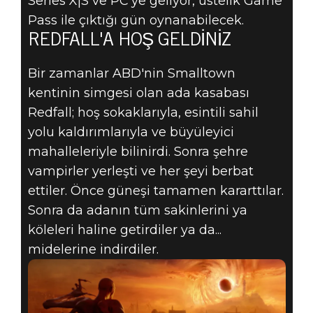
Series X|S ve PC'ye geliyor, üstelik Game
Pass ile çıktığı gün oynanabilecek.
REDFALL'A HOŞ GELDINIZ
Bir zamanlar ABD'nin Smalltown
kentinin simgesi olan ada kasabası
Redfall; hoş sokaklarıyla, esintili sahil
yolu kaldırımlarıyla ve büyüleyici
mahalleleriyle bilinirdi. Sonra şehre
vampirler yerleşti ve her şeyi berbat
ettiler. Önce güneşi tamamen kararttılar.
Sonra da adanın tüm sakinlerini ya
köleleri haline getirdiler ya da...
midelerine indirdiler.