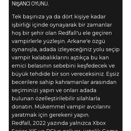
NIŞANCI OYUNU.
Tek başınıza ya da dört kişiye kadar
işbirliği içinde oynayarak bir zamanlar
hoş bir şehir olan Redfall'u ele geçiren
vampirlerle yüzleşin. Arkane'e özgü
Redfall
oynanışla, adada izleyeceğiniz yolu seçip
13 Haziran 2021
vampir kalabalıklarını aştıkça bu kan
emici belasının sebebini keşfedecek ve
REDFALL RESMI
büyük tehdide bir son vereceksiniz. Eşsiz
TANITIMI
becerilere sahip kahramanlar arasından
seçiminizi yapın ve onları adada
bulunan özelleştirilebilir silahlarla
donatın. Mükemmel vampir avcılarını
yaratmak için gerekeni yapın.
Redfall, 2022 yazında yalnızca Xbox