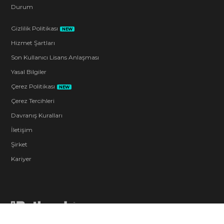
Durum
Gizlilik Politikası
NEW
Hizmet Şartları
Son Kullanıcı Lisans Anlaşması
Yasal Bilgiler
Çerez Politikası
NEW
Çerez Tercihleri
Davranış Kuralları
İletişim
Şirket
Kariyer