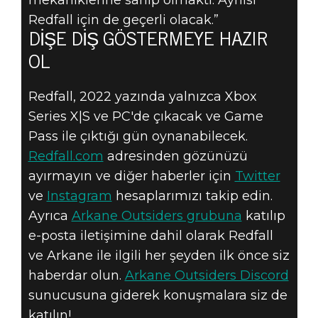
mekaniklerine sahip olmaktı. Aynısı
Redfall için de geçerli olacak.”
DIŞE DIŞ GÖSTERMEYE HAZIR
OL
Redfall, 2022 yazında yalnızca Xbox
Series X|S ve PC'de çıkacak ve Game
Pass ile çıktığı gün oynanabilecek.
Redfall.com
adresinden gözünüzü
ayırmayın ve diğer haberler için
Twitter
ve
Instagram
hesaplarımızı takip edin.
Ayrıca
Arkane Outsiders grubuna
katılıp
e-posta iletişimine dahil olarak Redfall
ve Arkane ile ilgili her şeyden ilk önce siz
haberdar olun.
Arkane Outsiders Discord
sunucusuna giderek konuşmalara siz de
katılın!