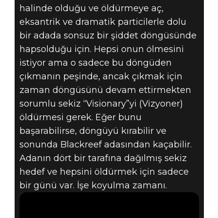
halinde olduğu ve öldürmeye aç,
eksantrik ve dramatik particilerle dolu
DEATHLOOP
bir adada sonsuz bir şiddet döngüsünde
20 Eylül 2022
hapsolduğu için. Hepsi onun ölmesini
istiyor ama o sadece bu döngüden
DEATHLOOP'TA
çıkmanın peşinde, ancak çıkmak için
HEDEFLERINIZI
zaman döngüsünü devam ettirmekten
sorumlu sekiz “Visionary”yi (Vizyoner)
NASIL ORTADAN
öldürmesi gerek. Eğer bunu
başarabilirse, döngüyü kırabilir ve
KALDIRIRSINIZ
sonunda Blackreef adasından kaçabilir.
Adanın dört bir tarafına dağılmış sekiz
hedef ve hepsini öldürmek için sadece
bir günü var. İşe koyulma zamanı.