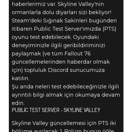
haberlerimiz var. Skyline Valley'nin
ormanlarla dolu diyarları sizi bekliyor!
Fallout 76
Steam'deki Sığınak Sakinleri bugünden
02 Mayıs 2024
itibaren Public Test Server'ımızda (PTS)
oyunu test edebilecek. Oyundaki
INSIDE THE
deneyiminizle ilgili geribildiriminizi
paylaşmak (ve tüm Fallout 76
VAULT -
güncellemelerinden haberdar olmak
SKYLINE
için) topluluk Discord sunucumuza
katılın.
VALLEY
Şu anda neleri test edebileceğinizle ilgili
ayrıntılı bilgi almak için okumaya devam
edin.
PUBLIC TEST SERVER - SKYLINE VALLEY
Skyline Valley güncellemesi için PTS iki
bölüme ayrılacak: 1. Bölüm bugün öğle