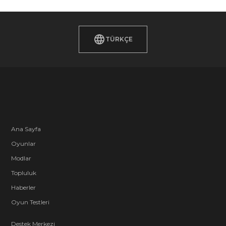
TÜRKÇE
Ana Sayfa
Oyunlar
Modlar
Topluluk
Haberler
Oyun Testleri
Destek Merkezi