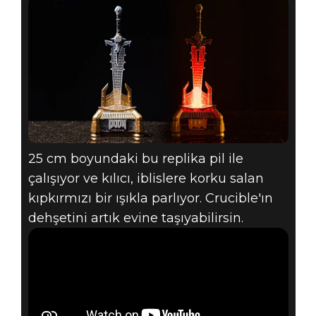
SLAYERS CLUB
HEDIYE
REHBERI -
CRUCIBLE
25 cm boyundaki bu replika pil ile
KILICI
çalışıyor ve kılıcı, iblislere korku salan
KOLEKSIYONU
kıpkırmızı bir ışıkla parlıyor. Crucible'ın
dehşetini artık evine taşıyabilirsin.