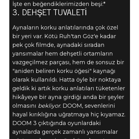
İşte en beğendiklerimizden beşi:*
DOOM® Eternal
3. DEHŞET TUVALETI
28 Eylül 2019
EN
Aynaların korku anlatılarında çok özel
bir yeri var. Kötü Ruh'tan Göz'e kadar
UNUTULMAZ 5
pek çok filmde, aynadaki sıradan
yansımalar hem dehşetli ortamların
DOOM ANI - 3:
vazgeçilmez parçası, hem de sonsuz bir
"aniden beliren korku öğesi" kaynağı
DEHŞET
olarak kullanıldı. Hatta öyle bir noktaya
TUVALETI
geldik ki artık korku anlatıları tüketenler
hikâyeye bir ayna girdiği anda bir şeyler
olmasını
bekliyor
. DOOM, sevenlerini
hayal kırıklığına uğratmaya hiç kıyamaz.
DOOM 3 çıktığında oyunlardaki
aynalarda gerçek zamanlı yansımalar