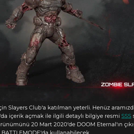
NLI ZOMBI DO
n Slayers Club'a katılman yeterli. Henüz aramız
 içerik açmak ile ilgili detaylı bilgiye resmi
SSS
nümünü 20 Mart 2020'de DOOM Eternal'ın çıkışı i
BATTLEMODE'da kullanabilecek.