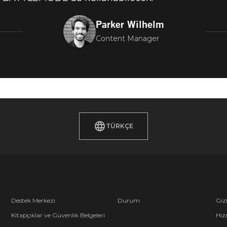
Parker Wilhelm
Content Manager
TÜRKÇE
Destek Merkezi
Durum
Gizl
Kitapçıklar ve Güvenlik Belgeleri
Hiz