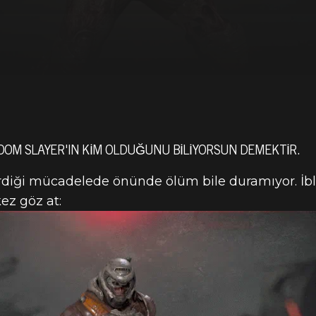
DOOM SLAYER'IN KIM OLDUĞUNU BILIYORSUN DEMEKTIR.
rdiği mücadelede önünde ölüm bile duramıyor. İbli
ez göz at: