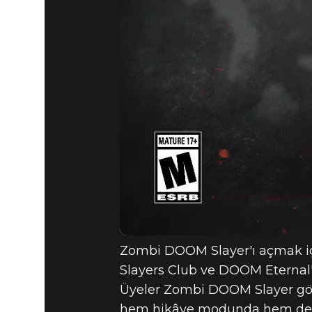
DOOM® Eternal
12 Aralık 2019
KANLI CA
Zombi DOOM Slayer'ı açmak içi
Slayers Club ve DOOM Eternal'da
Üyeler Zombi DOOM Slayer görü
hem hikâye modunda hem de 