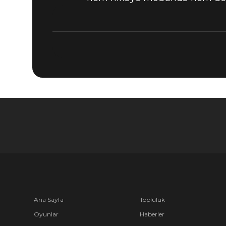
Ana Sayfa
Topluluk
Oyunlar
Haberler