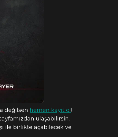
OM SLAYER
da değilsen
hemen kayıt ol
!
sayfamızdan ulaşabilirsin.
le birlikte açabilecek ve