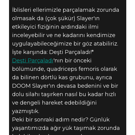
DEŞTI
İblisleri ellerimizle parçalamak zorunda
PARÇALADI #1B
olmasak da (çok şükür) Slayer'ın
- MÜHIMMAT
etkileyici fiziğinin ardındaki ilmi
inceleyebilir ve ne kadarını kendimize
TAŞIYAN KAS
uygulayabileceğimize bir göz atabiliriz.
İşte karşında: Deşti Parçaladı!*
GRUBUNA
Deşti Parçaladı
'nın bir önceki
bölümünde, quadriceps femoris olarak
YÖNELIK
da bilinen dörtlü kas grubunu, ayrıca
EGZERSIZLER
DOOM Slayer'ın devasa bedenini ve bir
dolu silahı taşırken nasıl bu kadar hızlı
ve dengeli hareket edebildiğini
yazmıştık.
Peki bir sonraki adım nedir? Günlük
yaşantımızda ağır yük taşımak zorunda