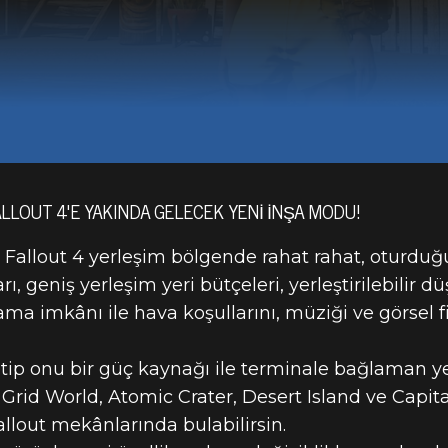
LLOUT 4'E YAKINDA GELECEK YENI INŞA MODU!
e Fallout 4 yerleşim bölgende rahat rahat, oturduğ
rı, geniş yerleşim yeri bütçeleri, yerleştirilebilir
ama imkânı ile hava koşullarını, müziği ve görsel fi
tip onu bir güç kaynağı ile terminale bağlaman ye
 Grid World, Atomic Crater, Desert Island ve Capi
allout mekânlarında bulabilirsin.