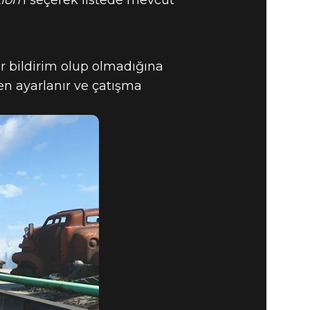
ion
'ı seçerek listede mevcut
r bildirim olup olmadığına
den ayarlanır ve çatışma