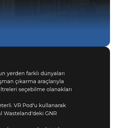
Fallout 4
BUY
un yerden farklı dünyaları
GAME
 düşman çıkarma araçlarıyla
ltreleri seçebilme olanakları
terli. VR Pod'u kullanarak
tal Wasteland'deki GNR