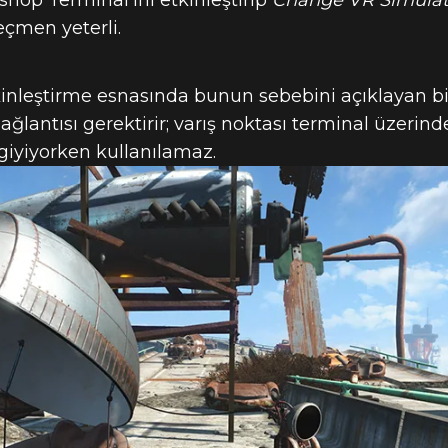
op Terminal'ini etkinleştirip
Change VR Simulat
eçmen yeterli.
inleştirme esnasında bunun sebebini açıklayan bi
ağlantısı gerektirir; varış noktası terminal üzerin
iyiyorken kullanılamaz.