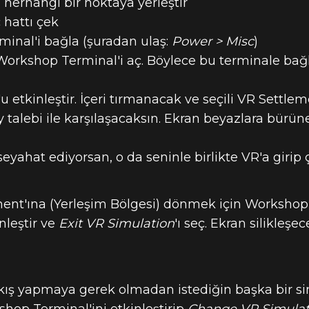
 herhangi bir noktaya yerleştir
 hattı çek
inal'i bağla (şuradan ulaş:
Power > Misc
)
orkshop Terminal'i aç. Böylece bu terminale bağlı
 etkinleştir. İçeri tırmanacak ve seçili VR Settlem
y talebi ile karşılaşacaksın. Ekran beyazlara bürü
eyahat ediyorsan, o da seninle birlikte VR'a girip 
ment'ına (Yerleşim Bölgesi) dönmek için Workshop
nleştir ve
Exit VR Simulation
'ı seç. Ekran silikleşe
ıkış yapmaya gerek olmadan istediğin başka bir 