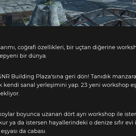
ımı, coğrafi özellikleri, bir uçtan diğerine worksh
yepyeni bir dünya.
NR Building Plaza'sına geri dön! Tanıdık manzaran
k kendi sanal yerleşimini yap. 23 yeni workshop eşy
ekliyor.
 koylar boyunca uzanan dört ayrı workshop ile ister
kur ya da istersen hayallerindeki o denize sıfır evi 
 eşyası da cabası.