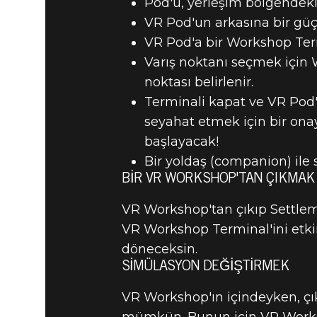
Pod'u, yerleşim bölgendeki
VR Pod'un arkasına bir güç
VR Pod'a bir Workshop Term
Varış noktanı seçmek için W
noktası belirlenir.
Terminali kapat ve VR Pod'u
seyahat etmek için bir ona
başlayacak!
Bir yoldaş (companion) ile s
BIR VR WORKSHOP'TAN ÇIKMAK
VR Workshop'tan çıkıp Settle
VR Workshop Terminal'ini etki
döneceksin.
SIMÜLASYON DEĞIŞTIRMEK
VR Workshop'ın içindeyken, ç