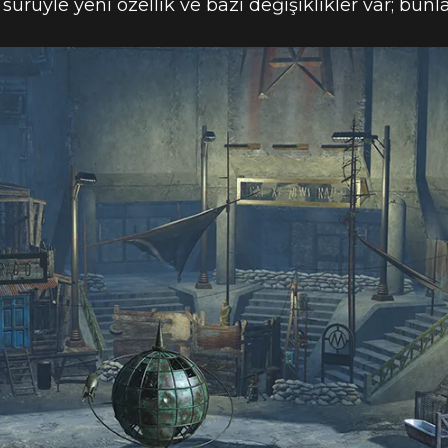
 sürüyle yeni özellik ve bazı değişiklikler var; bun
 – VIRTUAL (
 YAKINDA GE