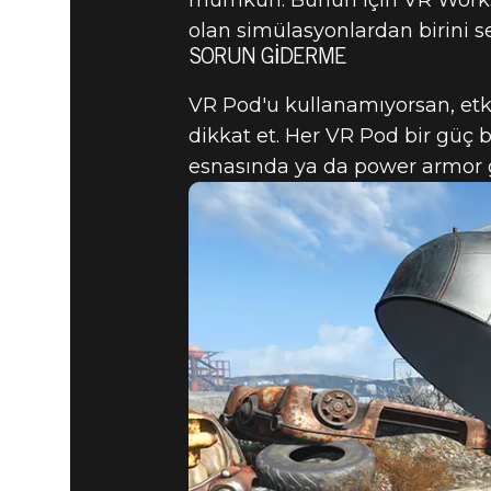
mümkün. Bunun için VR Worksh
olan simülasyonlardan birini s
SORUN GIDERME
VR Pod'u kullanamıyorsan, etk
dikkat et. Her VR Pod bir güç b
esnasında ya da power armor g