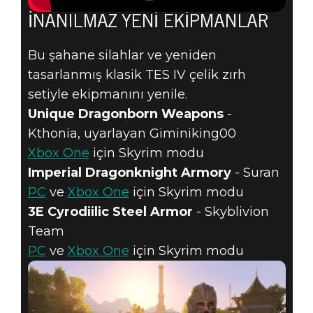
İNANILMAZ YENI EKIPMANLAR
Bu şahane silahlar ve yeniden
tasarlanmış klasik TES IV çelik zırh
setiyle ekipmanını yenile.
Unique Dragonborn Weapons
-
Kthonia, uyarlayan Giminiking00
Xbox One
için Skyrim modu
Imperial Dragonknight Armory
- Suran
PC
ve
Xbox One
için Skyrim modu
3E Cyrodiilic Steel Armor
- Skyblivion
Team
PC
ve
Xbox One
için Skyrim modu