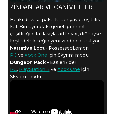
ZINDANLAR VE GANIMETLER
Bu iki devasa paketle dünyaya çeşitlilik
kat. Biri oyundaki genel ganimet
çeşitliliğini fazlasıyla arttırıyor, diğeriyse
keşfedebileceğin yeni zindanlar ekliyor.
Narrative Loot
- PossessedLemon
PC
ve
Xbox One
için Skyrim modu
Dungeon Pack
- EasierRider
PC
,
PlayStation 4
ve
Xbox One
için
Skyrim modu