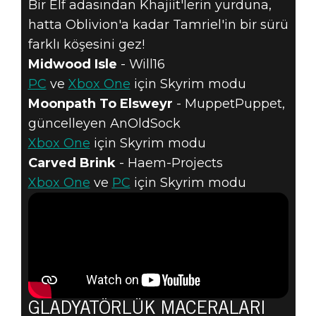
Bir Elf adasından Khajiit'lerin yurduna,
hatta Oblivion'a kadar Tamriel'in bir sürü
farklı köşesini gez!
Midwood Isle
- Will16
PC
ve
Xbox One
için Skyrim modu
Moonpath To Elsweyr
- MuppetPuppet,
güncelleyen AnOldSock
Xbox One
için Skyrim modu
Carved Brink
- Haem-Projects
Xbox One
ve
PC
için Skyrim modu
GLADYATÖRLÜK MACERALARI