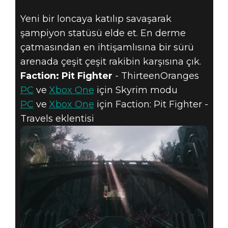
Yeni bir loncaya katılıp savaşarak
şampiyon statüsü elde et. En derme
çatmasından en ihtişamlısına bir sürü
arenada çeşit çeşit rakibin karşısına çık.
Faction: Pit Fighter
- ThirteenOranges
PC
ve
Xbox One
için Skyrim modu
PC
ve
Xbox One
için Faction: Pit Fighter -
Travels eklentisi