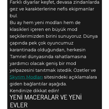
Farklı diyarlar keşfet, devasa zindanlarda
The Elder Scrolls V: Skyrim
gez ve karakterlerine nefis ekipmanlar
01 Mayıs 2020
bul.
SKYRIM
Bu ay hem yeni modları hem de
klasikleri içeren en büyük mod
SPECIAL
seçkilerimizden birini sunuyoruz. Dünya
çapında pek çok oyuncumuz
EDITION -
karantinada olduğundan, herkesin
MAYISTA ÖNE
Tamriel dünyasında rahatlamasına
yardımcı olacak geniş bir mod
ÇIKAN MODLAR
yelpazesini tanıtmak istedik. Özetler ve
Skyrim Modları
sitesindeki açıklamalara
giden bağlantılar aşağıda.
Kendinize dikkat edin!
YENI MACERALAR VE YENI
EVLER