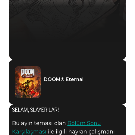
DOOM® Eternal
DOOM® Eternal
29 Haziran 2019
SELAM, SLAYER'LAR!
MARIFETLERINI
Bu ayın teması olan
Bölüm Sonu
Karşılaşması
ile ilgili hayran çalışmanı