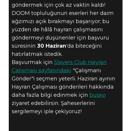
KONUŞTURURKE
göndermek için çok az vaktin kaldı!
YÜREKLERE
DOOM topluluğunun eserleri her daim
ağzımızı açık bırakmayı başarıyor; bu
KORKU SAL.
yüzden de hâlâ hayran çalışmasını
göndermeyi düşünenler için başvuru
HAZIRAN AYININ
süresinin
30 Haziran
'da biteceğini
HAYRAN
hatırlatmak istedik.
Başvurmak için
Slayers Club Hayran
ÇALIŞMALARI IÇIN
Çalışması sayfasındaki
"Çalışmanı
Gönder"i seçmen yeterli. Haziran ayının
SON ÇAĞRI!
Hayran Çalışması gönderileri hakkında
daha fazla bilgi edinmek için
burayı
ziyaret edebilirsin. Şaheserlerini
sergilemeyi iple çekiyoruz!