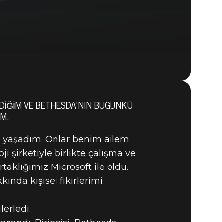
RDIĞIM VE BETHESDA'NIN BUGÜNKÜ
M.
INDA
nı yaşadım. Onlar benim ailem
i şirketiyle birlikte çalışma ve
ŞLERI
aklığımız Microsoft ile oldu.
ında kişisel fikirlerimi
lerledi.