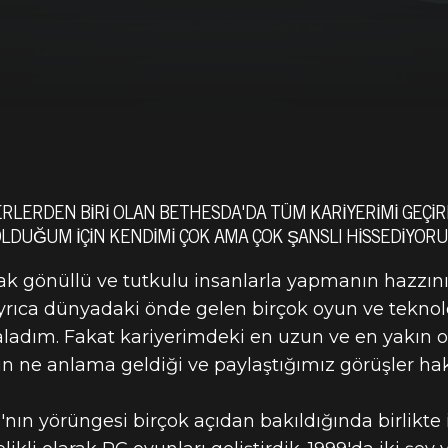
YERLERDEN BIRI OLAN BETHESDA'DA TÜM KARIYERIMI GEÇI
DUĞUM IÇIN KENDIMI ÇOK AMA ÇOK ŞANSLI HISSEDIYORU
ATILMAK HAKK
çak gönüllü ve tutkulu insanlarla yapmanın hazzı
 Ayrıca dünyadaki önde gelen birçok oyun ve teknoloj
ARD'IN GÖRÜ
ladım. Fakat kariyerimdeki en uzun ve en yakın ort
n ne anlama geldiği ve paylaştığımız görüşler hakk
ın yörüngesi birçok açıdan bakıldığında birlikte i