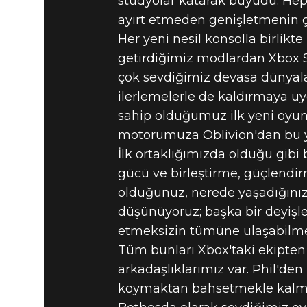
stüdyolar katarak büyüdü. Hepi
ayırt etmeden genişletmenin 
Her yeni nesil konsolla birlikte
getirdiğimiz modlardan Xbox Se
çok sevdiğimiz devasa dünyalar
ilerlemelerle de kaldırmaya uyg
sahip olduğumuz ilk yeni oyunu
motorumuza Oblivion'dan bu ya
İlk ortaklığımızda olduğu gibi 
gücü ve birleştirme, güçlendir
olduğunuz, nerede yaşadığınız
düşünüyoruz; başka bir deyişl
etmeksizin tümüne ulaşabilmel
Tüm bunları Xbox'taki ekipten
arkadaşlıklarımız var. Phil'den
koymaktan bahsetmekle kalmayı