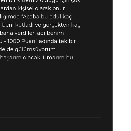
en bir kitlemiz olduğu için çok
ardan kişisel olarak onur
dığımda “Acaba bu ödül kaç
 beni kutladı ve gerçekten kaç
 bana verdiler, adı benim
 - 1000 Puan” adında tek bir
ümde de gülümsüyorum.
ü başarım olacak. Umarım bu