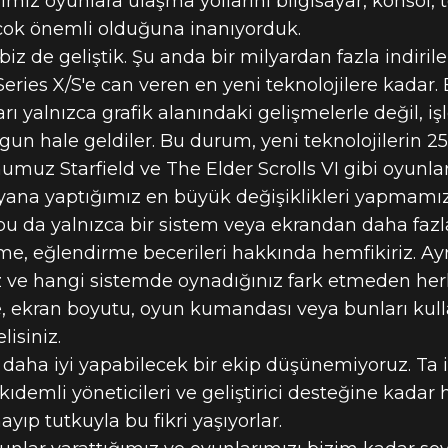
miz oyunlara ulaşma yollarını bilgisayar, konsol, t
çok önemli olduğuna inanıyorduk.
 biz de geliştik. Şu anda bir milyardan fazla indirile
ries X/S'e can veren en yeni teknolojilere kadar.
ı yalnızca grafik alanındaki gelişmelerle değil, iş
un hale geldiler. Bu durum, yeni teknolojilerin 25 
muz Starfield ve The Elder Scrolls VI gibi oyunlar
na yaptığımız en büyük değişiklikleri yapmamızı
bu da yalnızca bir sistem veya ekrandan daha fazlas
me, eğlendirme becerileri hakkında hemfikiriz. Ay
 ve hangi sistemde oynadığınız fark etmeden her
e, ekran boyutu, oyun kumandası veya bunları kull
isiniz.
 daha iyi yapabilecek bir ekip düşünemiyoruz. Ta 
 kıdemli yöneticileri ve geliştirici desteğine kadar
p tutkuyla bu fikri yaşıyorlar.