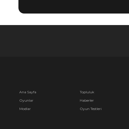
Ana Sayfa
Topluluk
Oyunlar
Haberler
Modlar
Oyun Testleri