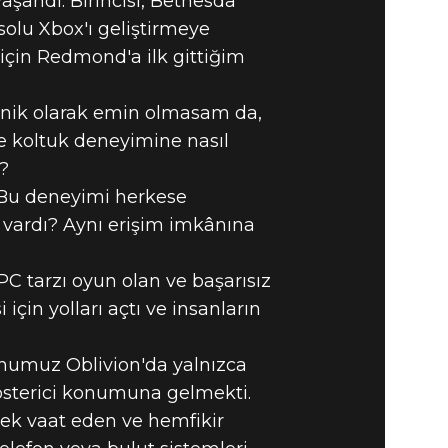
yaşandı. Birincisi, Bethesda
solu Xbox'ı geliştirmeye
için Redmond'a ilk gittiğim
nik olarak emin olmasam da,
 koltuk deneyimine nasıl
i?
 Bu deneyimi herkese
 vardı? Aynı erişim imkânına
C tarzı oyun olan ve başarısız
çin yolları açtı ve insanların
oyunumuz Oblivion'da yalnızca
gösterici konumuna gelmekti.
ek vaat eden ve hemfikir