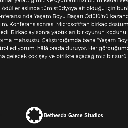
nlar yarattığımız ve oyunlarımızı bizim kadar sev
 ödüller aslında tüm stüdyoya ait olduğu için bunl
Konferansı'nda Yaşam Boyu Başarı Ödülü'nü kazan
im. Konferans sonrası Microsoft'tan birkaç dostum
ledi. Birkaç ay sonra yaptıkları bir oyunun kodunu
bıma mahsustu. Çalıştırdığımda bana “Yaşam Boyu
ontrol ediyorum, hâlâ orada duruyor. Her gördüğ
 gelecek çok şey ve birlikte açacağımız bir sür
Bethesda Game Studios