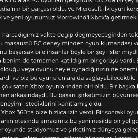
kli olarak PC oyunları geliştirdik. 1999'da iki şey 
dia'nın bir parçası oldu. Ve Microsoft ilk oyun kon
k ve yeni oyunumuz Morrowind'i Xbox'a getirmek 
n harcadığımız vakte değip değmeyeceğinden tek
O'yu masaüstü PC deneyiminden oyun kumandası ve
u başarsak bile insanlar böyle bir şeyi ister miyd
in benim de tamamen katıldığım bir görüşü vardı.
 olduğu veya oyunu neyle oynadığınızın ne önemi
ardı ve biz bu oyunu onlara da sağlayabilecektik.
ok satan Xbox oyunlarından biri oldu. Bir başka P
n arkasındaydı. Bu başarı, şirketimizin büyümesi i
neyimi istediklerini kanıtlamış oldu.
i Xbox 360'ta bize hızlıca izin verdi. Bir sonraki 
manın ötesinde amacımız bu yeni nesilde bir yol 
her oyunda stüdyomuz ve şirketimiz dünyaya gelec