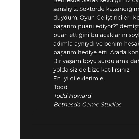
Bethesda olarak sevdiğimiz oyu
şanslıyız. Sektörde kazandığım
duydum. Oyun Geliştiricileri 
başarım puanı ediyor?” demişt
puan ettiğini bulacaklarını söy
adımla aynıydı ve benim hesa
başarım hediye etti. Arada k
Bir yaşam boyu sürdü ama daha
yolda siz de bize katılırsınız.
En iyi dileklerimle,
Todd
Todd Howard
Bethesda Game Studios