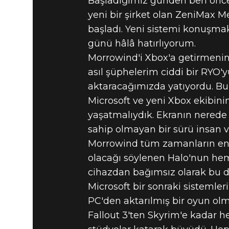
Başladığımız günden beri önceli
yeni bir şirket olan ZeniMax Me
başladı. Yeni sistemi konuşma
günü hâlâ hatırlıyorum.
Morrowind'i Xbox'a getirmeni
asıl şüphelerim ciddi bir RY
aktaracağımızda yatıyordu. Bun
Microsoft ve yeni Xbox ekibin
yaşatmalıydık. Ekranın nerede
sahip olmayan bir sürü insan v
Morrowind tüm zamanların en ç
olacağı söylenen Halo'nun heme
cihazdan bağımsız olarak bu de
Microsoft bir sonraki sistemler
PC'den aktarılmış bir oyun ol
Fallout 3'ten Skyrim'e kadar 