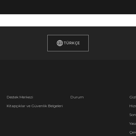
TÜRKÇE
Destek Merkezi
Durum
Gizl
Kitapçıklar ve Güvenlik Belgeleri
Hiz
Son
Yasa
Çere