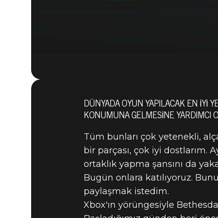
DÜNYADA OYUN YAPILACAK EN IYI 
21 Eylül 2020
KONUMUNA GELMESINE YARDIMCI OL
XBOX'A K
Tüm bunları çok yetenekli, al
bir parçası, çok iyi dostlarım.
TODD HOW
ortaklık yapma şansını da yaka
Bugün onlara katılıyoruz. Bunu
paylaşmak istedim.
Xbox'ın yörüngesiyle Bethesda'n