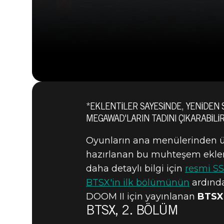
*EKLENTILER SAYESINDE, YENIDEN 
MEGAWAD'LARIN TADINI ÇIKARABILIR
Oyunların ana menülerinden ücr
hazırlanan bu muhteşem eklenti
daha detaylı bilgi için
resmi S
BTSX'in ilk bölümünün
ardında
DOOM II için yayınlanan
BTSX,
BTSX, 2. BÖLÜM