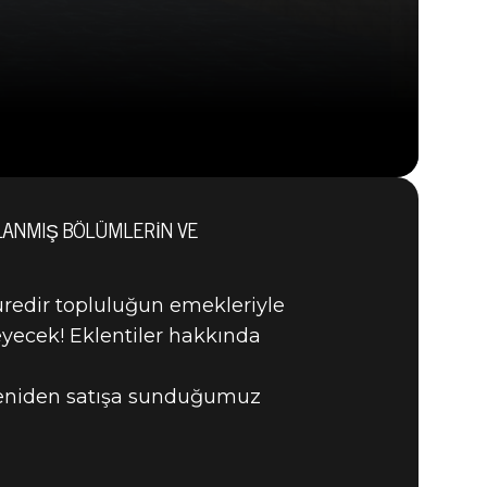
RLANMIŞ BÖLÜMLERIN VE
DOOM® Eternal
üredir topluluğun emekleriyle
eyecek! Eklentiler hakkında
yeniden satışa sunduğumuz