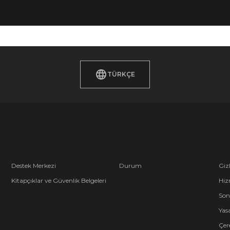
TÜRKÇE
Destek Merkezi
Durum
Gizl
Kitapçıklar ve Güvenlik Belgeleri
Hiz
Son
Yasa
Çere