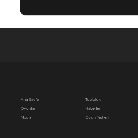
Ana Sayfa
Topluluk
Oyunlar
Haberler
Modlar
Oyun Testleri