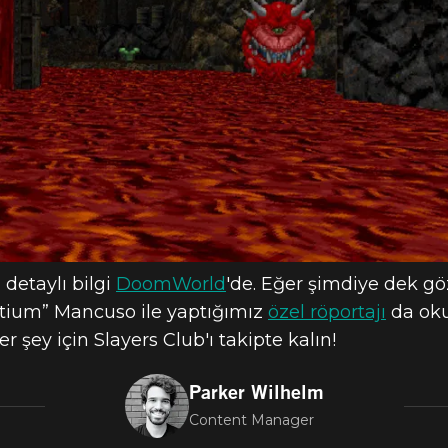
detaylı bilgi
DoomWorld
'de. Eğer şimdiye dek g
fortium” Mancuso ile yaptığımız
özel röportajı
da okuy
r şey için Slayers Club'ı takipte kalın!
Parker Wilhelm
Content Manager