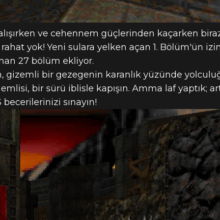
şırken ve cehennem güçlerinden kaçarken biraz 
hat yok! Yeni sulara yelken açan 1. Bölüm'ün iz
nan 27 bölüm ekliyor.
n, gizemli bir gezegenin karanlık yüzünde yolculuğ
mlisi, bir sürü iblisle kapışın. Amma laf yaptık; a
 becerilerinizi sınayın!