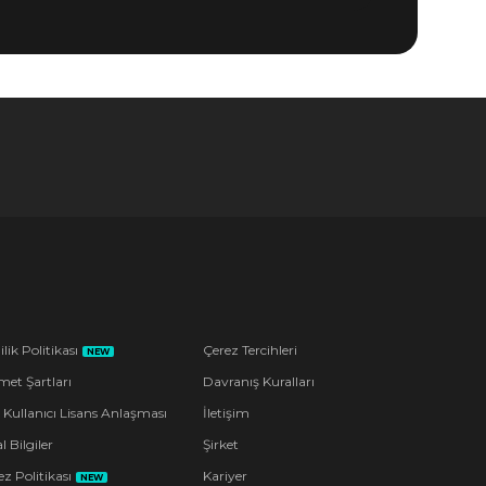
ilik Politikası
Çerez Tercihleri
NEW
met Şartları
Davranış Kuralları
 Kullanıcı Lisans Anlaşması
İletişim
l Bilgiler
Şirket
z Politikası
Kariyer
NEW