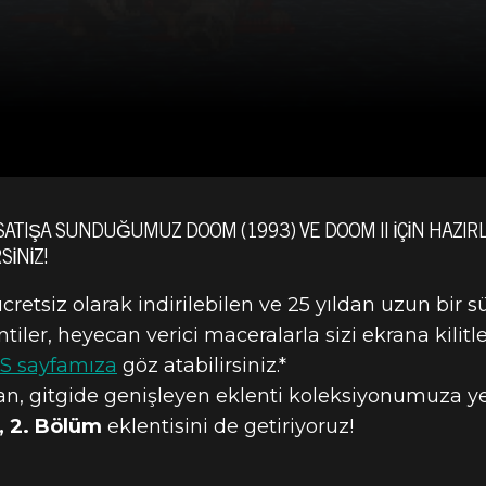
SATIŞA SUNDUĞUMUZ DOOM (1993) VE DOOM II IÇIN HAZI
SINIZ!
etsiz olarak indirilebilen ve 25 yıldan uzun bir s
ler, heyecan verici maceralarla sizi ekrana kilitl
SS sayfamıza
göz atabilirsiniz.*
n, gitgide genişleyen eklenti koleksiyonumuza 
 2. Bölüm
eklentisini de getiriyoruz!