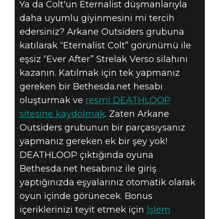
Ya da Colt'un Eternalist düşmanlarıyla
daha uyumlu giyinmesini mi tercih
edersiniz? Arkane Outsiders grubuna
katılarak “Eternalist Colt” görünümü ile
DEATHLOOP
eşsiz “Ever After” Strelak Verso silahını
08 Temmuz 2021
kazanın. Katılmak için tek yapmanız
gereken bir Bethesda.net hesabı
ÜCRETSIZ OYUN
oluşturmak ve
resmi DEATHLOOP
İÇI DEATHLOOP
sitesine kaydolmak
. Zaten Arkane
Outsiders grubunun bir parçasıysanız
EŞYALARI
yapmanız gereken ek bir şey yok!
DEATHLOOP çıktığında oyuna
Bethesda.net hesabınız ile giriş
yaptığınızda eşyalarınız otomatik olarak
oyun içinde görünecek. Bonus
içeriklerinizi teyit etmek için
İşlem