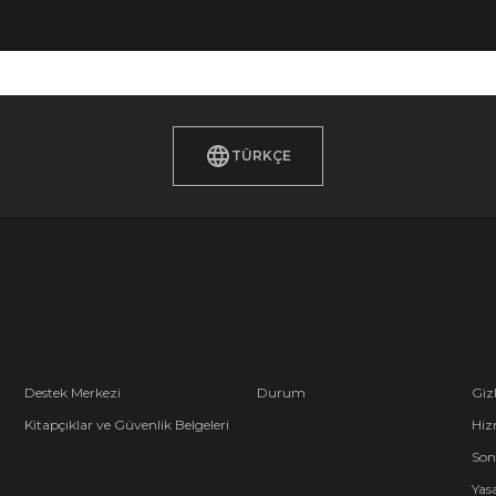
TÜRKÇE
Destek Merkezi
Durum
Gizl
Kitapçıklar ve Güvenlik Belgeleri
Hiz
Son
Yasa