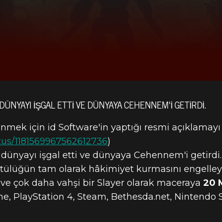
DÜNYAYI IŞGAL ETTI VE DÜNYAYA CEHENNEM'I GETIRDI.
edinmek için id Software'in yaptığı resmi açıklamayı
tus/1181569967562612736
)
 dünyayı işgal etti ve dünyaya Cehennem'i getirdi
lüğün tam olarak hâkimiyet kurmasını engelleye
 ve çok daha vahşi bir Slayer olarak maceraya
20 
e, PlayStation 4, Steam, Bethesda.net, Nintendo S