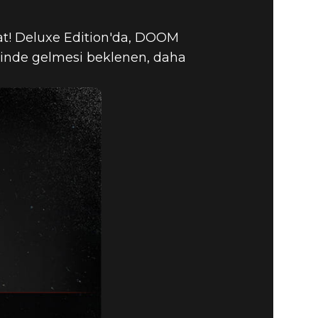
TMAYA
at! Deluxe Edition'da, DOOM
AL, 20
içinde gelmesi beklenen, daha