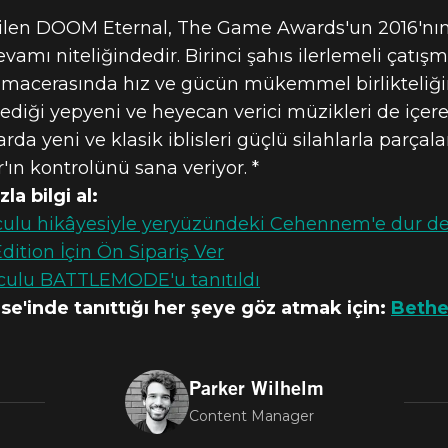
tirilen DOOM Eternal, The Game Awards'un 2016'nı
 niteliğindedir. Birinci şahıs ilerlemeli çatışm
 macerasında hız ve gücün mükemmel birlikteliğine
lediği yepyeni ve heyecan verici müzikleri de içe
a yeni ve klasik iblisleri güçlü silahlarla parça
n kontrolünü sana veriyor. *
la bilgi al:
ulu hikâyesiyle yeryüzündeki Cehennem'e dur de
ition İçin Ön Sipariş Ver
culu BATTLEMODE'u tanıtıldı
se'inde tanıttığı her şeye göz atmak için:
Bethe
Parker Wilhelm
Content Manager