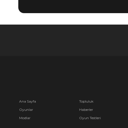
Ana Sayfa
Topluluk
Oyunlar
Haberler
Modlar
Oyun Testleri