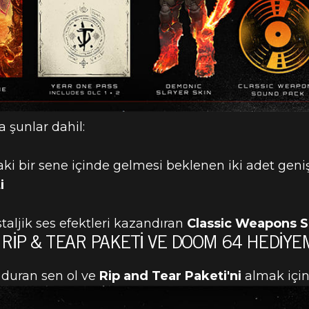
 şunlar dahil:
aki bir sene içinde gelmesi beklenen iki adet gen
i
taljik ses efektleri kazandıran
Classic Weapons S
 RIP & TEAR PAKETI VE DOOM 64 HEDIYE
 duran sen ol ve
Rip and Tear Paketi'ni
almak için