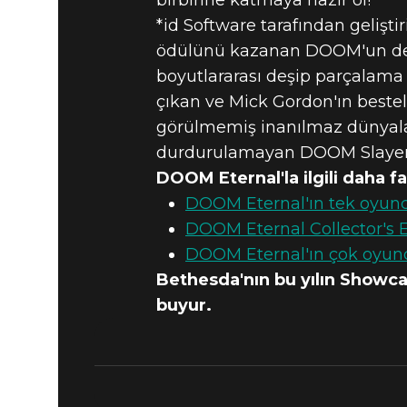
birbirine katmaya hazır ol!
*id Software tarafından geliş
ödülünü kazanan DOOM'un devamı
boyutlararası deşip parçalama
çıkan ve Mick Gordon'ın beste
görülmemiş inanılmaz dünyalard
durdurulamayan DOOM Slayer'ı
DOOM Eternal'la ilgili daha faz
DOOM Eternal'ın tek oyunc
DOOM Eternal Collector's Ed
DOOM Eternal'ın çok oyun
Bethesda'nın bu yılın Showca
buyur.