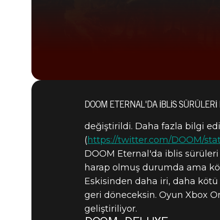
DOOM ETERNAL'DA IBLIS SÜRÜLERI 
değiştirildi. Daha fazla bilgi 
(
https://twitter.com/DOOM/sta
DOOM Eternal'da iblis sürüleri
harap olmuş durumda ama kötü
Eskisinden daha iri, daha kötü
geri döneceksin. Oyun Xbox On
DOOM® Eternal
09 Haziran 2019
geliştiriliyor.