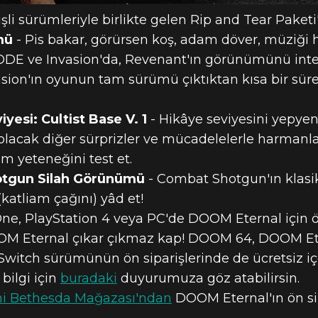
i sürümleriyle birlikte gelen Rip and Tear Paketi'
mü
- Pis bakar, görürsen koş, adam döver, müziği 
 ve Invasion'da, Revenant'ın görünümünü intern
nvasion'ın oyunun tam sürümü çıktıktan kısa bir sü
esi: Cultist Base V. 1
- Hikâye seviyesini yepyeni
acak diğer sürprizler ve mücadelelerle harmanlay
am yeteneğini test et.
tgun Silah Görünümü
- Combat Shotgun'ın klasi
(katliam çağını) yâd et!
e, PlayStation 4 veya PC'de DOOM Eternal için ön
 Eternal çıkar çıkmaz kap! DOOM 64, DOOM Eter
Switch sürümünün ön siparişlerinde de ücretsiz içe
bilgi için
buradaki
duyurumuza göz atabilirsin.
i Bethesda Mağazası'ndan
DOOM Eternal'ın ön sipa