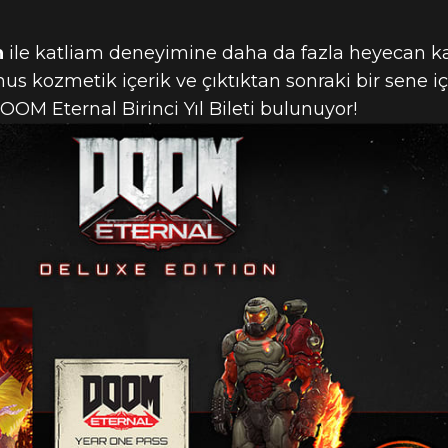
BIRBIRINE KA
n
ile katliam deneyimine daha da fazla heyecan k
 DOOM ETERN
us kozmetik içerik ve çıktıktan sonraki bir sene 
OOM Eternal Birinci Yıl Bileti bulunuyor!
ELIYOR!