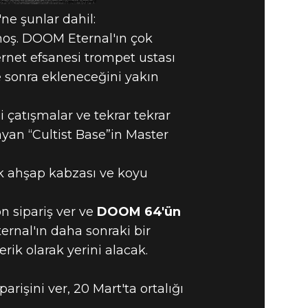
ne şunlar dahil:
hoş. DOOM Eternal'ın çok
et efsanesi trompet ustası
re sonra ekleneceğini yakın
 çatışmalar ve tekrar tekrar
an “Cultist Base”in Master
k ahşap kabzası ve koyu
 sipariş ver ve
DOOM 64'ün
nal'ın daha sonraki bir
rik olarak yerini alacak.
rişini ver, 20 Mart'ta ortalığı