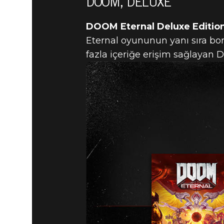
DOOM, DELUXE
ORTALIĞI 
DOOM Eternal Deluxe Editio
HAZIR OL:
Eternal oyununun yanı sıra bon
fazla içeriğe erişim sağlayan D
MART'TA G