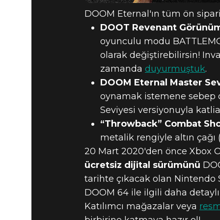
DOOM Eternal'ın tüm ön siparişl
DOOT Revenant Görünü
oyunculu modu BATTLEMODE
olarak değiştirebilirsin! I
zamanda
duyurmuştuk
.
DOOM Eternal Master Seviy
oynamak istemene sebep ol
Seviyesi versiyonuyla katli
“Throwback” Combat Sho
metalik rengiyle altın çağı 
20 Mart 2020'den önce Xbox On
ücretsiz dijital sürümünü
DOOM
tarihte çıkacak olan Nintendo 
DOOM 64 ile ilgili daha detaylı 
Katılımcı mağazalar veya
resm