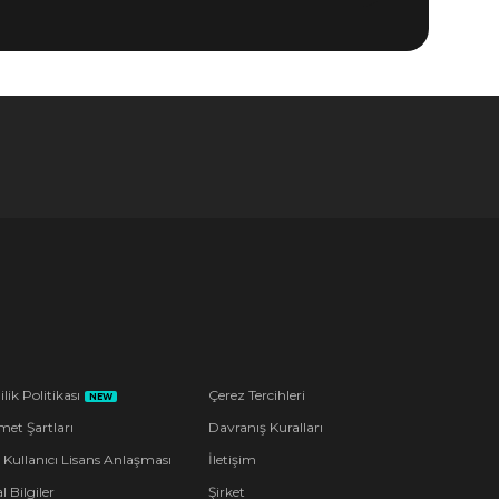
ilik Politikası
Çerez Tercihleri
NEW
met Şartları
Davranış Kuralları
 Kullanıcı Lisans Anlaşması
İletişim
l Bilgiler
Şirket