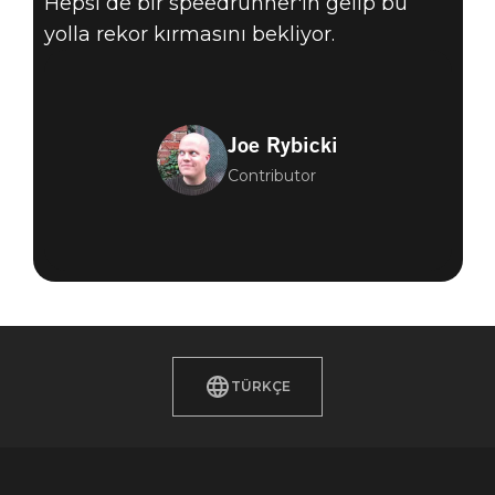
Hepsi de bir speedrunner'ın gelip bu
yolla rekor kırmasını bekliyor.
Joe Rybicki
Contributor
TÜRKÇE