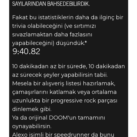
SAYILARINDAN BAHSEDEBILIRDIK.
Fakat bu istatistiklerin daha da ilginç bir
DOOM® Eternal
trivia olabileceğini (ve sırtımızı
27 Haziran 2019
sıvazlamaktan daha fazlasını
RAKAMLARLA
yapabileceğini) düşündük.*
9:40.82
DOOM #1 -
10 dakikadan az bir sürede, 10 dakikadan
İLERI DÜZEY
az sürecek şeyler yapabilirsin tabii.
Mesela bir alışveriş listesi hazırlamak,
SPEEDRUN
çamaşırlarını katlamak veya ortalama
uzunlukta bir progressive rock parçası
dinlemek gibi.
Ya da orijinal DOOM'un tamamını
oynayabilirsin.
Alexo isimli bir speedrunner da bunu