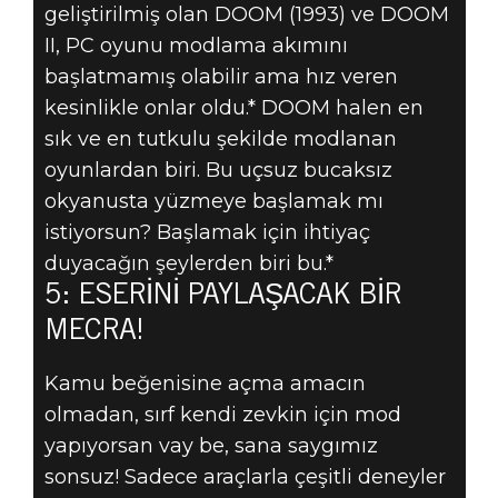
DOOM
geliştirilmiş olan DOOM (1993) ve DOOM
MODLAYAN
II, PC oyunu modlama akımını
başlatmamış olabilir ama hız veren
HERKESE
kesinlikle onlar oldu.* DOOM halen en
sık ve en tutkulu şekilde modlanan
LAZIM OLAN 5
oyunlardan biri. Bu uçsuz bucaksız
okyanusta yüzmeye başlamak mı
ŞEY – 5:
istiyorsun? Başlamak için ihtiyaç
PAYLAŞACAK
duyacağın şeylerden biri bu.*
5: ESERINI PAYLAŞACAK BIR
BIR MECRA!
MECRA!
Kamu beğenisine açma amacın
olmadan, sırf kendi zevkin için mod
yapıyorsan vay be, sana saygımız
sonsuz! Sadece araçlarla çeşitli deneyler