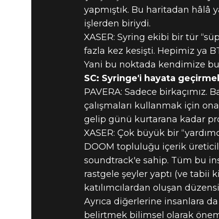
yapmıştık. Bu haritadan hâlâ y
işlerden biriydi.
XASER: Syring ekibi bir tür “s
fazla kez kesişti. Hepimiz ya 
Yani bu noktada kendimize bu iş
SC: Syringe'i hayata geçirmek i
PAVERA: Sadece birkaçımız. Ba
çalışmaları kullanmak için ona
gelip günü kurtarana kadar pr
XASER: Çok büyük bir “yardımcı
DOOM topluluğu içerik üreticil
soundtrack'e sahip. Tüm bu ins
rastgele şeyler yaptı (ve tabii 
katılımcılardan oluşan düzensiz
Ayrıca diğerlerine insanlara d
belirtmek bilimsel olarak öneml