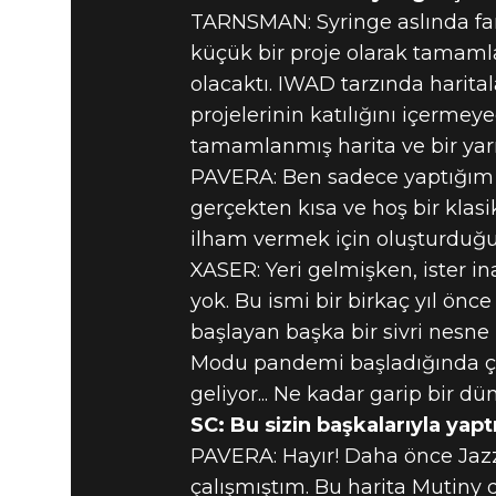
TARNSMAN: Syringe aslında fark
küçük bir proje olarak tamam
olacaktı. IWAD tarzında harit
projelerinin katılığını içerme
tamamlanmış harita ve bir yar
PAVERA: Ben sadece yaptığım ü
gerçekten kısa ve hoş bir kla
ilham vermek için oluşturduğu
XASER: Yeri gelmişken, ister in
yok. Bu ismi bir birkaç yıl ön
başlayan başka bir sivri nesne
Modu pandemi başladığında çık
geliyor... Ne kadar garip bir d
SC: Bu sizin başkalarıyla yapt
PAVERA: Hayır! Daha önce Jazz
çalışmıştım. Bu harita Mutiny 