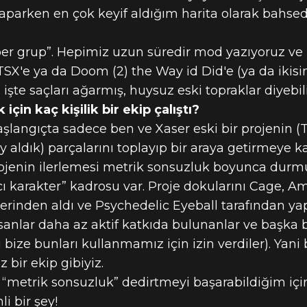
aparken en çok keyif aldığım harita olarak bahsed
üper grup”. Hepimiz uzun süredir mod yazıyoruz ve b
BTSX'e ya da Doom (2) the Way id Did'e (ya da ikisi
te saçları ağarmış, huysuz eski topraklar diyebili
çin kaç kişilik bir ekip çalıştı?
şlangıçta sadece ben ve Xaser eski bir projenin 
y aldık) parçalarını toplayıp bir araya getirmeye 
ojenin ilerlemesi metrik sonsuzluk boyunca durm
 karakter” kadrosu var. Proje dokularını Cage, Amu
erinden aldı ve Psychedelic Eyeball tarafından yap
anlar daha az aktif katkıda bulunanlar ve başka 
ki bize bunları kullanmamız için izin verdiler). Yani
 bir ekip gibiyiz.
a “metrik sonsuzluk” dedirtmeyi başarabildiğim iç
i bir şey!