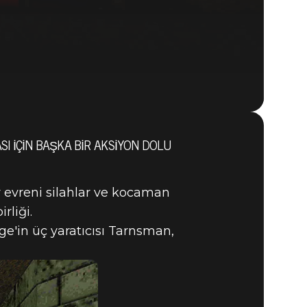
SI IÇIN BAŞKA BIR AKSIYON DOLU
DOOM
BUY
GAME
r evreni silahlar ve kocaman
rliği.
ge'in üç yaratıcısı Tarnsman,