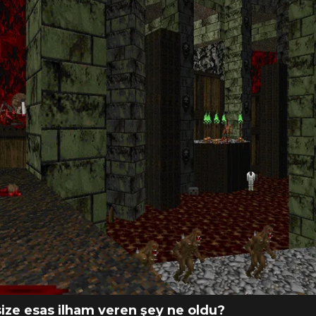
SELAM RÖPOR
ize esas ilham veren şey ne oldu?