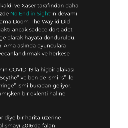
 kaldı ve Xaser tarafından daha
özde
No End in Sight
'ın devamı
kti ama Doom The Way id Did
acaktı ancak sadece dört adet
nge olarak hayata döndürüldü.
m. Ama aslında oyunculara
eyecanlandırmak ve herkese
nın COVID-19'la hiçbir alakası
cythe” ve ben de ismi “s” ile
ringe” ismi buradan geliyor.
mışken bir eklenti haline
diye bir harita üzerine
alışmayı 2016'da falan