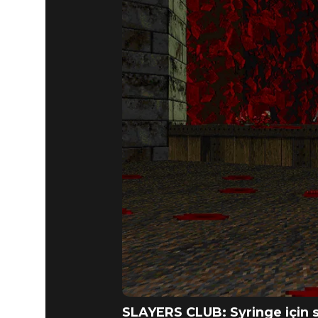
DOOM + DOOM II
16 Nisan 2021
MODLARA 
SYRINGE
SLAYERS CLUB: Syringe için s