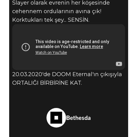
Slayer olarak evrenin her köşesinde
cehennem ordularının avına çık!
Korktukları tek şey... SENSİN.
DOOM® Eternal
12 Mart 2020
DOOM ETERNAL
– RESMI ÇIKIŞ
20.03.2020'de DOOM Eternal'ın çıkışıyla
ORTALIĞI BİRBİRİNE KAT.
FRAGMANI
Bethesda