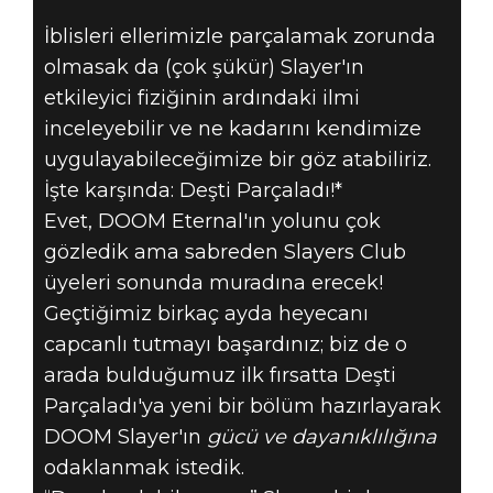
DOOM® Eternal
İblisleri ellerimizle parçalamak zorunda
15 Mart 2020
olmasak da (çok şükür) Slayer'ın
DEŞTI
etkileyici fiziğinin ardındaki ilmi
inceleyebilir ve ne kadarını kendimize
PARÇALADI #7 -
uygulayabileceğimize bir göz atabiliriz.
İşte karşında: Deşti Parçaladı!*
GÜÇ VE
Evet, DOOM Eternal'ın yolunu çok
gözledik ama sabreden Slayers Club
DAYANIKLILIK
üyeleri sonunda muradına erecek!
BIZIM İŞIMIZ
Geçtiğimiz birkaç ayda heyecanı
capcanlı tutmayı başardınız; biz de o
arada bulduğumuz ilk fırsatta Deşti
Parçaladı'ya yeni bir bölüm hazırlayarak
DOOM Slayer'ın
gücü ve dayanıklılığına
odaklanmak istedik.