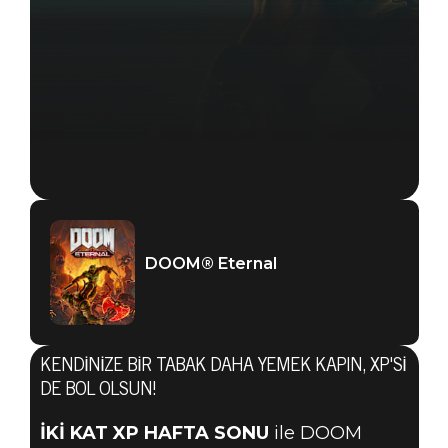
DOOM® Eternal
KENDINIZE BIR TABAK DAHA YEMEK KAPIN, XP'SI
DE BOL OLSUN!
DOOM® Eternal
İKİ KAT XP HAFTA SONU
ile DOOM
03 Aralık 2020