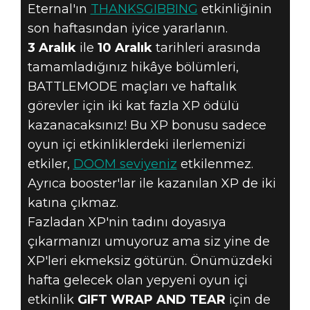
Eternal'ın
THANKSGIBBING
etkinliğinin
THANKSGIBBING
son haftasından iyice yararlanın.
3 Aralık
ile
10 Aralık
tarihleri arasında
HENÜZ BITMEDI:
tamamladığınız hikâye bölümleri,
BATTLEMODE maçları ve haftalık
BU HAFTA SONU
görevler için iki kat fazla XP ödülü
kazanacaksınız! Bu XP bonusu sadece
KENDINIZE BIR
oyun içi etkinliklerdeki ilerlemenizi
TABAK İKİ KAT
etkiler,
DOOM seviyeniz
etkilenmez.
Ayrıca booster'lar ile kazanılan XP de iki
XP KAPIVERIN!
katına çıkmaz.
Fazladan XP'nin tadını doyasıya
çıkarmanızı umuyoruz ama siz yine de
XP'leri ekmeksiz götürün. Önümüzdeki
hafta gelecek olan yepyeni oyun içi
etkinlik
GIFT WRAP AND TEAR
için de