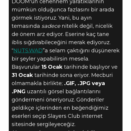
DOOM'un cehennem yaratıklarının
mümkün olduğunca fazlasını bir arada
görmek istiyoruz. Yani, bu ayın
temasında
sadece
nitelik değil, nicelik
de önem arz ediyor. Eserine kaç tane
iblis sığdırabileceğini merak ediyoruz.
“
NUTS.WAD
”a selam çaktığını düşünerek
bir şeyler yapabilirsin mesela.
Başvurular
15 Ocak
tarihinde başlıyor ve
31 Ocak
tarihinde sona eriyor. Mecburi
olmamakla birlikte;
.GIF, .JPG veya
.PNG
uzantılı görsel bağlantılarını
göndermeni öneriyoruz. Gönderiler
geldikçe içlerinden en beğendiğimiz
eserleri seçip Slayers Club internet
sitesinde sergileyeceğiz.