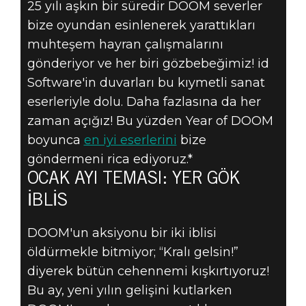
25 yılı aşkın bir süredir DOOM severler
DOOM® Eternal
bize oyundan esinlenerek yarattıkları
02 Ocak 2020
muhteşem hayran çalışmalarını
DOOM HAYRAN
gönderiyor ve her biri gözbebeğimiz! id
Software'in duvarları bu kıymetli sanat
ÇALIŞMANI
eserleriyle dolu. Daha fazlasına da her
zaman açığız! Bu yüzden Year of DOOM
GÖNDER - OCAK
boyunca
en iyi eserlerini
bize
AYI TEMASI:
göndermeni rica ediyoruz.*
OCAK AYI TEMASI: YER GÖK
YER GÖK İBLIS
İBLIS
DOOM'un aksiyonu bir iki iblisi
öldürmekle bitmiyor; “Kralı gelsin!”
diyerek bütün cehennemi kışkırtıyoruz!
Bu ay, yeni yılın gelişini kutlarken