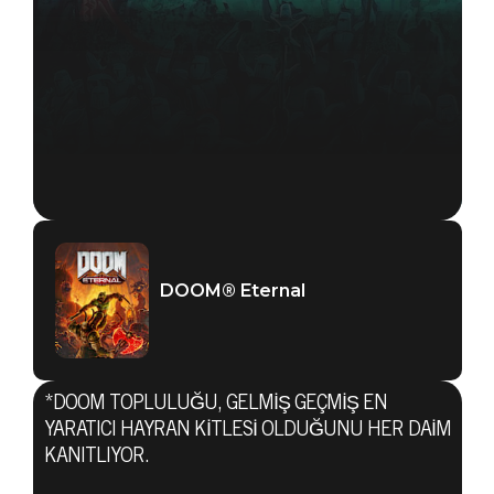
DOOM® Eternal
*DOOM TOPLULUĞU, GELMIŞ GEÇMIŞ EN
YARATICI HAYRAN KITLESI OLDUĞUNU HER DAIM
KANITLIYOR.