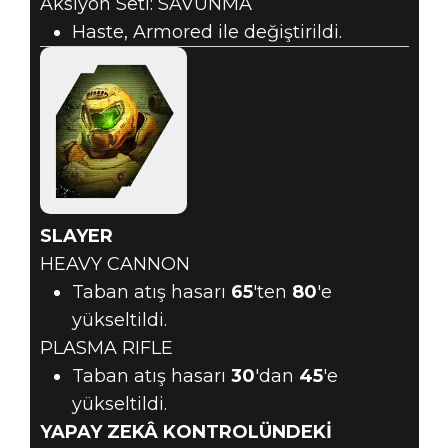
Aksiyon Seti: SAVUNMA
Haste, Armored ile değiştirildi.
SLAYER
HEAVY CANNON
Taban atış hasarı
65
'ten
80
'e
yükseltildi.
PLASMA RIFLE
Taban atış hasarı
30
'dan
45
'e
yükseltildi.
YAPAY ZEKÂ KONTROLÜNDEKİ