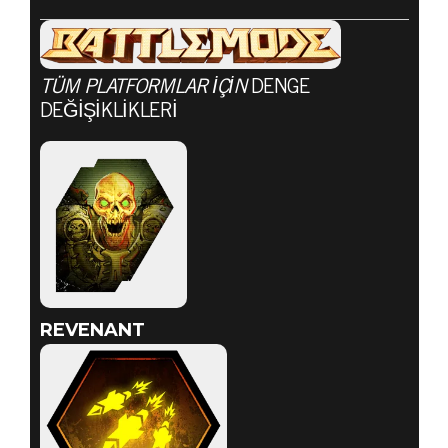
TÜM PLATFORMLAR IÇIN
DENGE
DOOM® Eternal
DEĞIŞIKLIKLERI
16 Temmuz 2020
JULY 16
BATTLEMODE
UPDATE
REVENANT