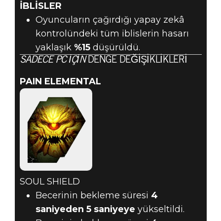
İBLİSLER
Oyuncuların çağırdığı yapay zekâ
kontrolündeki tüm iblislerin hasarı
yaklaşık
%15
düşürüldü.
SADECE PC IÇIN
DENGE DEĞIŞIKLIKLERI
PAIN ELEMENTAL
SOUL SHIELD
Becerinin bekleme süresi
4
saniyeden
5 saniyeye
yükseltildi.