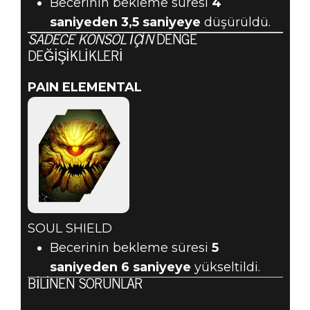
Becerinin bekleme süresi
4
saniyeden
3,5 saniyeye
düşürüldü.
SADECE KONSOL IÇIN
DENGE
DEĞIŞIKLIKLERI
PAIN ELEMENTAL
SOUL SHIELD
Becerinin bekleme süresi
5
saniyeden
6 saniyeye
yükseltildi.
BILINEN SORUNLAR