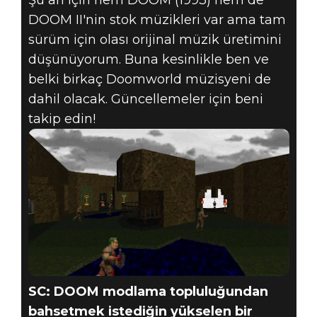
Şu an için hem DOOM (1993) hem de
DOOM II'nin stok müzikleri var ama tam
sürüm için olası orijinal müzik üretimini
düşünüyorum. Buna kesinlikle ben ve
belki birkaç Doomworld müzisyeni de
dahil olacak. Güncellemeler için beni
takip edin!
SC: DOOM modlama topluluğundan
bahsetmek istediğin yükselen bir