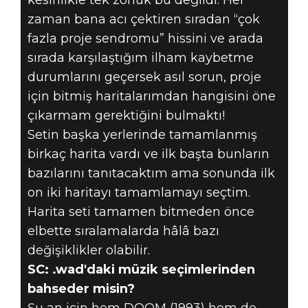
kesinlikle tek zorluk bu değildi. Her
zaman bana acı çektiren sıradan “çok
fazla proje sendromu” hissini ve arada
sırada karşılaştığım ilham kaybetme
durumlarını geçersek asıl sorun, proje
için bitmiş haritalarımdan hangisini öne
çıkarmam gerektiğini bulmaktı!
Setin başka yerlerinde tamamlanmış
birkaç harita vardı ve ilk başta bunların
bazılarını tanıtacaktım ama sonunda ilk
on iki haritayı tamamlamayı seçtim.
Harita seti tamamen bitmeden önce
elbette sıralamalarda hâlâ bazı
değişiklikler olabilir.
SC: .wad'daki müzik seçimlerinden
bahseder misin?