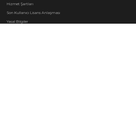
Hizmet Şartları
Son Kullanıcı Lisans Anlaşması
Yasal Bilgiler
Çerez Politikası
NEW
Çerez Tercihleri
Davranış Kuralları
İletişim
Şirket
Kariyer