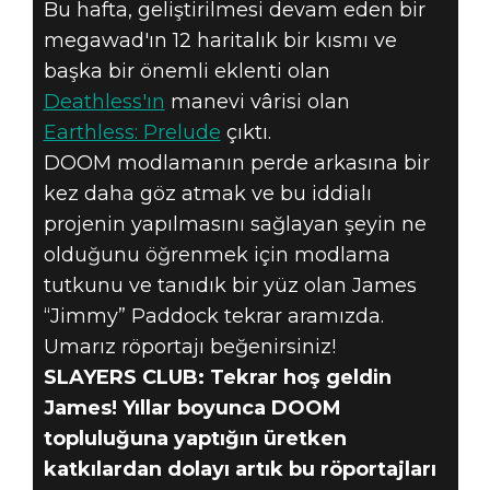
Bu hafta, geliştirilmesi devam eden bir
DOOM® Eternal
megawad'ın 12 haritalık bir kısmı ve
22 Temmuz 2021
başka bir önemli eklenti olan
MODLARA
Deathless'ın
manevi vârisi olan
Earthless: Prelude
çıktı.
SELAM
DOOM modlamanın perde arkasına bir
kez daha göz atmak ve bu iddialı
RÖPORTAJI:
projenin yapılmasını sağlayan şeyin ne
EARTHLESS:
olduğunu öğrenmek için modlama
tutkunu ve tanıdık bir yüz olan James
PRELUDE
“Jimmy” Paddock tekrar aramızda.
Umarız röportajı beğenirsiniz!
SLAYERS CLUB: Tekrar hoş geldin
James! Yıllar boyunca DOOM
topluluğuna yaptığın üretken
katkılardan dolayı artık bu röportajları