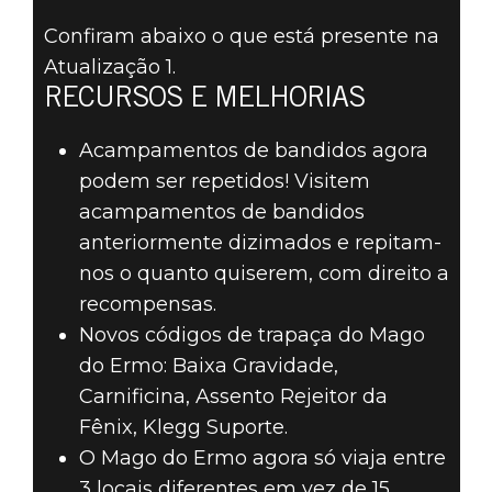
Confiram abaixo o que está presente na
Atualização 1.
RECURSOS E MELHORIAS
RAGE 2
Acampamentos de bandidos agora
18 de junho de 2019
podem ser repetidos! Visitem
RAGE 2 – PATCH
acampamentos de bandidos
anteriormente dizimados e repitam-
NOTES DA
nos o quanto quiserem, com direito a
recompensas.
ATUALIZAÇÃO 1
Novos códigos de trapaça do Mago
do Ermo: Baixa Gravidade,
Carnificina, Assento Rejeitor da
Fênix, Klegg Suporte.
O Mago do Ermo agora só viaja entre
3 locais diferentes em vez de 15.