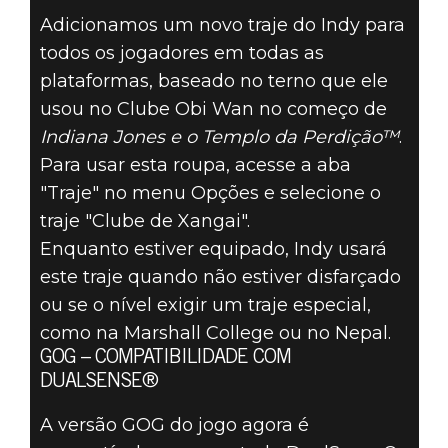
Adicionamos um novo traje do Indy para
todos os jogadores em todas as
Indiana Jones and the Great Circle
plataformas, baseado no terno que ele
12 de maio de 2026
usou no Clube Obi Wan no começo de
INDIANA JONES
Indiana Jones e o Templo da Perdição™
.
Para usar esta roupa, acesse a aba
E O GRANDE
"Traje" no menu Opções e selecione o
traje "Clube de Xangai".
CÍRCULO™ –
Enquanto estiver equipado, Indy usará
este traje quando não estiver disfarçado
ATUALIZAÇÃO 8
ou se o nível exigir um traje especial,
como na Marshall College ou no Nepal.
GOG – COMPATIBILIDADE COM
DUALSENSE®
A versão GOG do jogo agora é