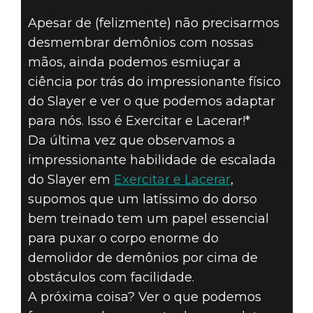
DOOM® Eternal
Apesar de (felizmente) não precisarmos
03 de maio de 2019
desmembrar demônios com nossas
EXERCITAR E
mãos, ainda podemos esmiuçar a
ciência por trás do impressionante físico
LACERAR #2B –
do Slayer e ver o que podemos adaptar
para nós. Isso é Exercitar e Lacerar!*
DORSAIS E A
Da última vez que observamos a
impressionante habilidade de escalada
ESCALADA
do Slayer em
Exercitar e Lacerar
,
SLAYER
supomos que um latíssimo do dorso
bem treinado tem um papel essencial
para puxar o corpo enorme do
demolidor de demônios por cima de
obstáculos com facilidade.
A próxima coisa? Ver o que podemos