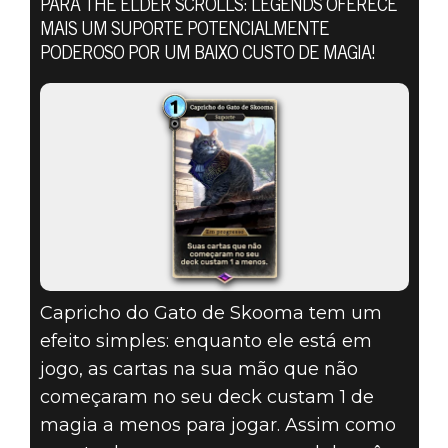
SCROLLS:
PARA THE ELDER SCROLLS: LEGENDS OFERECE
MAIS UM SUPORTE POTENCIALMENTE
LEGENDS –
PODEROSO POR UM BAIXO CUSTO DE MAGIA!
CARTA DE
RECOMPENSA
MENSAL DE
AGOSTO DE
2020
Capricho do Gato de Skooma tem um
efeito simples: enquanto ele está em
jogo, as cartas na sua mão que não
começaram no seu deck custam 1 de
magia a menos para jogar. Assim como