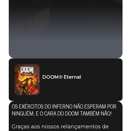
DOOM® Eternal
DOOM® Eternal
08 de abril de 2020
SUPORTE A
OS EXÉRCITOS DO INFERNO NÃO ESPERAM POR
BLUETOOTH:
NINGUÉM, E O CARA DO DOOM TAMBÉM NÃO!
Graças aos nossos relançamentos de