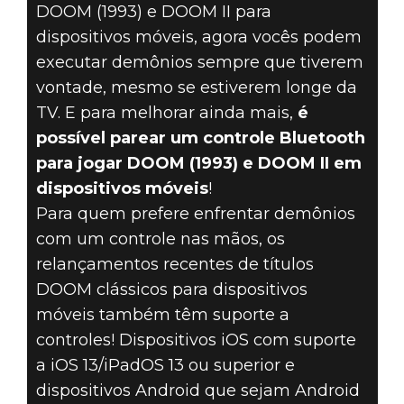
JOGUEM DOOM
DOOM (1993) e DOOM II para
(1993) E DOOM
dispositivos móveis, agora vocês podem
executar demônios sempre que tiverem
II COM
vontade, mesmo se estiverem longe da
TV. E para melhorar ainda mais,
é
CONTROLES
possível parear um controle Bluetooth
para jogar DOOM (1993) e DOOM II em
SEM FIO EM
dispositivos móveis
!
DISPOSITIVOS
Para quem prefere enfrentar demônios
com um controle nas mãos, os
MÓVEIS!
relançamentos recentes de títulos
DOOM clássicos para dispositivos
móveis também têm suporte a
controles! Dispositivos iOS com suporte
a iOS 13/iPadOS 13 ou superior e
dispositivos Android que sejam Android