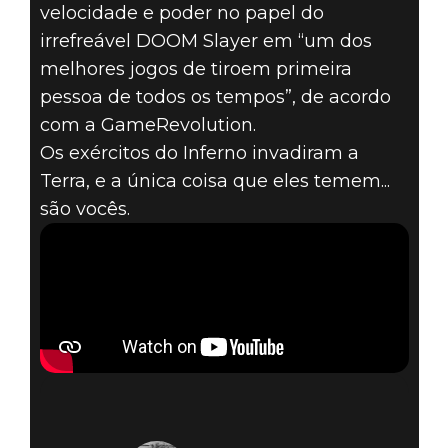
velocidade e poder no papel do
DOOM® Eternal
irrefreável DOOM Slayer em “um dos
07 de maio de 2020
melhores jogos de tiroem primeira
DOOM ETERNAL
pessoa de todos os tempos”, de acordo
com a GameRevolution.
– INFERNO
Os exércitos do Inferno invadiram a
Terra, e a única coisa que eles temem...
DESTRUÍDO
são vocês.
(TRAILER DE
PREMIAÇÕES)