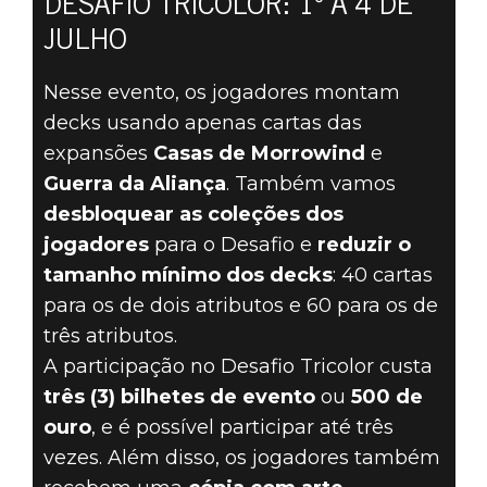
DESAFIO TRICOLOR: 1º A 4 DE
JULHO
The Elder Scrolls: Legends
Nesse evento, os jogadores montam
29 de junho de 2022
decks usando apenas cartas das
RETORNEM AO
expansões
Casas de Morrowind
e
Guerra da Aliança
. Também vamos
DESAFIO
desbloquear as coleções dos
jogadores
para o Desafio e
reduzir o
TRICOLOR EM
tamanho mínimo dos decks
: 40 cartas
1º DE JULHO!
para os de dois atributos e 60 para os de
três atributos.
A participação no Desafio Tricolor custa
três (3) bilhetes de evento
ou
500 de
ouro
, e é possível participar até três
vezes. Além disso, os jogadores também