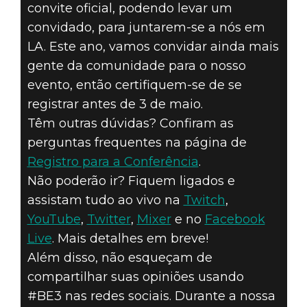
convite oficial, podendo levar um
convidado, para juntarem-se a nós em
12 de abril de 2019
LA. Este ano, vamos convidar ainda mais
JUNTEM-SE A
gente da comunidade para o nosso
evento, então certifiquem-se de se
NÓS NA
registrar antes de 3 de maio.
Têm outras dúvidas? Confiram as
CONFERÊNCIA
perguntas frequentes na página de
DA BETHESDA
Registro para a Conferência
.
Não poderão ir? Fiquem ligados e
NA E3 2019
assistam tudo ao vivo na
Twitch
,
YouTube
,
Twitter
,
Mixer
e no
Facebook
Live
. Mais detalhes em breve!
Além disso, não esqueçam de
compartilhar suas opiniões usando
#BE3 nas redes sociais. Durante a nossa