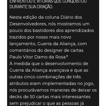
ENFRENTOU E VITÓRIAS QUE CONQUISTOU
DURANTE SUA CRIAÇÃO.
DIÁRIO DOS
Nesta edição da coluna Diário dos
DESENVOLVEDOR
Desenvolvedores, nós mostramos um
pouco dos bastidores dos aprendizados
DE GUERRA DA
trazidos por nosso mais novo
ALIANÇA –
lançamento, Guerra da Aliança, com
comentários do designer de cartas
MELHORES NOS D
Paulo Vitor Damo da Rosa.*
À medida que o desenvolvimento de
50
Guerra da Aliança avançava e que as
outras cinco combinações de três
atributos eram implementadas no jogo,
nós procurávamos maneiras de deixar os
decks de 50 cartas mais interessantes
sem prejudicar o que as pessoas já